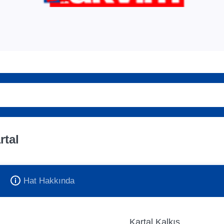
rtal
Hat Hakkında
Kartal Kalkış