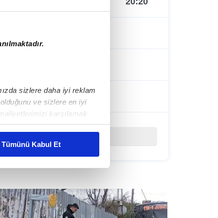
17:00
20:20
19:00
anılmaktadır.
20:40
ımızda sizlere daha iyi reklam
22:00
lduğunu ve sizlere en iyi
maliyetlerimizi karşılamak
Tümünü Kabul Et
mlar gösterilmeyecektir."
 çerezler kullanılmaktadır.
oplumu hizmetlerinin sunulması
esi ve sizlere yönelik
lanılacaktır.