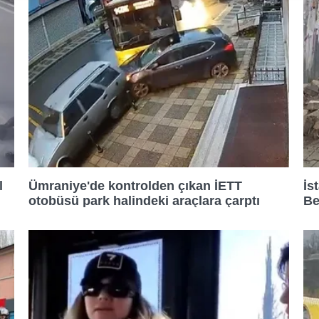
i aşağıda yer alan panel vasıtasıyla belirleyebilirsiniz. Çerezlere il
ilgilendirme Metnimizi
ziyaret edebilirsiniz.
n Korunması Kanunu uyarınca hazırlanmış Aydınlatma Metnimizi ok
an çerezlerle ilgili bilgi almak için lütfen
tıklayınız
.
l
Ümraniye'de kontrolden çıkan İETT
İs
otobüsü park halindeki araçlara çarptı
Be