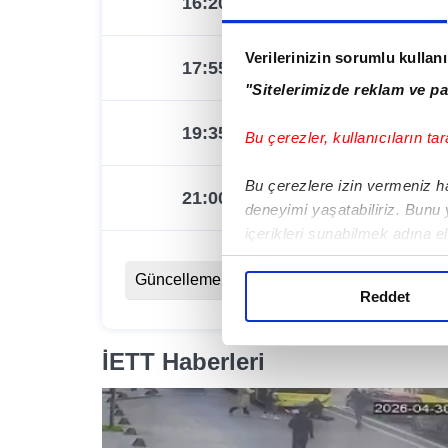
16:20
16:00
Verilerinizin sorumlu kullan
17:55
18:00
"Sitelerimizde reklam ve pa
19:35
20:00
Bu çerezler, kullanıcıların tar
Bu çerezlere izin vermeniz hal
21:00
21:20
deneyimi yaşatabiliriz. Bunu
içerikleri sunabilmek adına e
noktasında tek gelir kalemimi
Güncelleme Tarihi:
06.08.2026 - 02:00
Reddet
Her halükârda, kullanıcılar, b
Sizlere daha iyi bir hizmet s
İETT Haberleri
Bu çerezler vasıtasıyla çeşitl
amacıyla kullanılmaktadır. Diğ
reklam/pazarlama faaliyetlerin