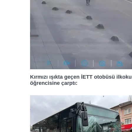
Çerezlere ilişkin tercihleriniz
butonuna tıklayabilir,
Çerez B
6698 sayılı Kişisel Verileri
mevzuata uygun olarak kullanıl
Kırmızı ışıkta geçen İETT otobüsü ilkoku
öğrencisine çarptı: