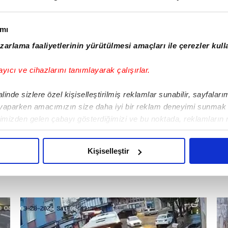
19:40
15:30
ımı
17:05
zarlama faaliyetlerinin yürütülmesi amaçları ile çerezler kull
18:45
ayıcı ve cihazlarını tanımlayarak çalışırlar.
inde sizlere özel kişiselleştirilmiş reklamlar sunabilir, sayfalar
20:20
 yaparken amacımızın size daha iyi bir reklam deneyimi sunmak o
limizden gelen çabayı gösterdiğimizi ve bu noktada, reklamların 
z olduğunu sizlere hatırlatmak isteriz.
Kişiselleştir
u çerezlere izin vermedikleri takdirde, kullanıcılara hedefli rekla
unabilmek için İnternet Sitemizde kendimize ve üçüncü kişilere ait
i kişisel verileriniz işlenmekte olup gerekli olan çerezler bilgi t
er çerezler, sitemizin daha işlevsel kılınması ve kişiselleştirilm
in yapılması, amaçlarıyla sınırlı olarak açık rızanız dahilinde kul