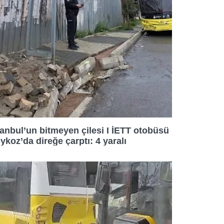
işkin detaylı bilgi için Ayarlar
umak ve sitemizde ilgili
tanbul’un bitmeyen çilesi I İETT otobüsü
ykoz’da direğe çarptı: 4 yaralı