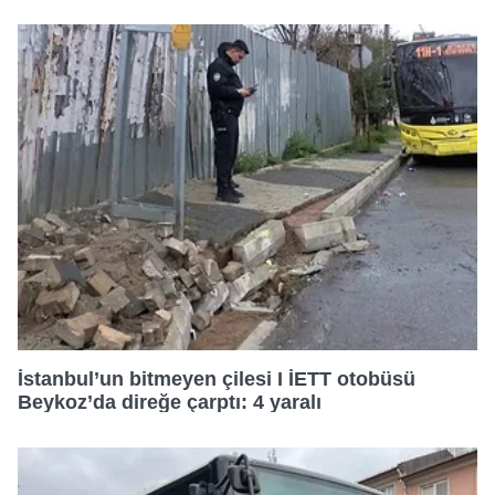
İstanbul’un bitmeyen çilesi I İETT otobüsü
Beykoz’da direğe çarptı: 4 yaralı