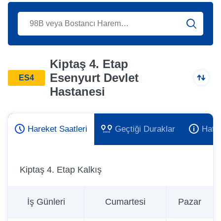
Kiptaş 4. Etap
Esenyurt Devlet
ES4
Hastanesi
Hareket Saatleri
Geçtiği Duraklar
Hat 
Kiptaş 4. Etap Kalkış
İş Günleri
Cumartesi
Pazar