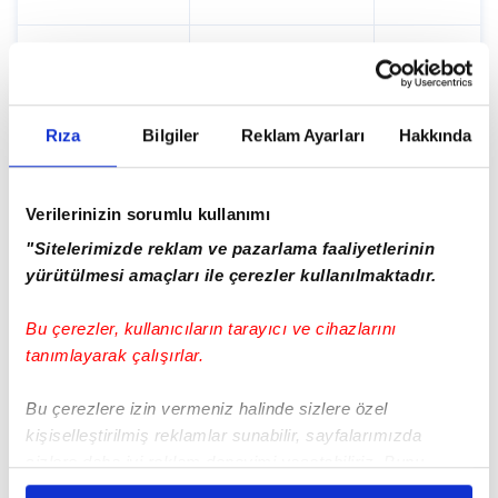
15:20
16:40
Rıza
Bilgiler
Reklam Ayarları
Hakkında
18:10
Verilerinizin sorumlu kullanımı
"Sitelerimizde reklam ve pazarlama faaliyetlerinin
yürütülmesi amaçları ile çerezler kullanılmaktadır.
19:20
Bu çerezler, kullanıcıların tarayıcı ve cihazlarını
20:30
tanımlayarak çalışırlar.
Bu çerezlere izin vermeniz halinde sizlere özel
Tümünü Göster
kişiselleştirilmiş reklamlar sunabilir, sayfalarımızda
sizlere daha iyi reklam deneyimi yaşatabiliriz. Bunu
yaparken amacımızın size daha iyi bir reklam deneyimi