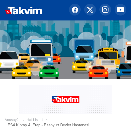
Anasayfa
Hat Listesi
ES4 Kiptaş 4. Etap - Esenyurt Devlet Hastanesi