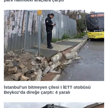
park halindeki araçlara çarptı
22:00
17:20
23:10
17:40
18:00
18:20
18:40
19:00
İstanbul’un bitmeyen çilesi I İETT otobüsü
Beykoz’da direğe çarptı: 4 yaralı
19:25