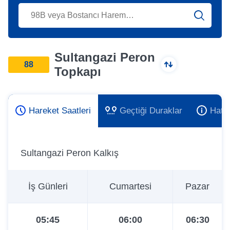
Sultangazi Peron
88
Topkapı
Hareket Saatleri
Geçtiği Duraklar
Hat 
Sultangazi Peron Kalkış
İş Günleri
Cumartesi
Pazar
05:45
06:00
06:30