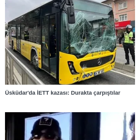
19:50
20:15
20:45
21:20
Üsküdar'da İETT kazası: Durakta çarpıştılar
22:00
22:35
23:00