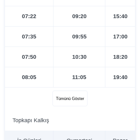
07:22
09:20
15:40
07:35
09:55
17:00
07:50
10:30
18:20
08:05
11:05
19:40
08:20
11:40
21:00
Tümünü Göster
08:35
12:20
22:00
Topkapı Kalkış
08:50
13:00