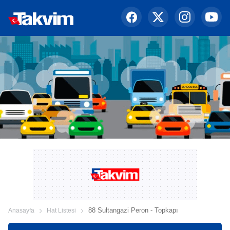
88 Sultangazi Peron - Topkapı
Anasayfa
Hat Listesi