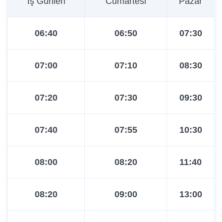
İş Günleri
Cumartesi
Pazar
09:10
13:40
06:40
06:50
07:30
09:35
14:20
07:00
07:10
08:30
10:00
15:00
07:20
07:30
09:30
10:25
15:40
07:40
07:55
10:30
10:50
16:20
08:00
08:20
11:40
11:15
17:00
08:20
09:00
13:00