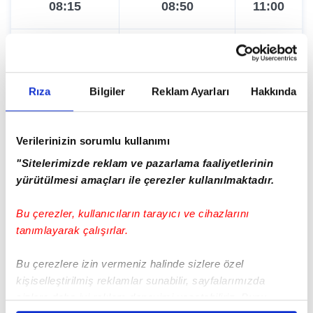
14:50
17:40
19:40
08:15
08:50
11:00
15:20
18:20
20:20
08:30
09:20
11:40
15:40
19:00
21:20
Rıza
Bilgiler
Reklam Ayarları
Hakkında
08:45
09:50
12:20
16:10
19:40
Verilerinizin sorumlu kullanımı
09:00
10:00
13:00
"Sitelerimizde reklam ve pazarlama faaliyetlerinin
yürütülmesi amaçları ile çerezler kullanılmaktadır.
16:40
20:20
09:15
10:20
13:40
Bu çerezler, kullanıcıların tarayıcı ve cihazlarını
17:10
21:00
tanımlayarak çalışırlar.
09:30
10:50
14:10
Bu çerezlere izin vermeniz halinde sizlere özel
17:40
09:45
11:25
15:00
kişiselleştirilmiş reklamlar sunabilir, sayfalarımızda
Tümünü Göster
sizlere daha iyi reklam deneyimi yaşatabiliriz. Bunu