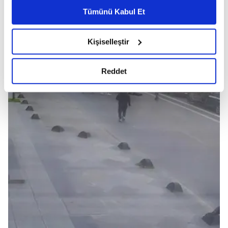
yaparken amacımızın size daha iyi bir reklam deneyimi
18:10
10:00
12:00
15:45
Tümünü Kabul Et
sunmak olduğunu ve sizlere en iyi içerikleri sunabilmek
adına elimizden gelen çabayı gösterdiğimizi ve bu
Güncelleme Tarihi:
06.08.2026 - 02:00
18:40
noktada, reklamların maliyetlerimizi karşılamak
10:15
12:35
16:05
Kişiselleştir
noktasında tek gelir kalemimiz olduğunu sizlere
hatırlatmak isteriz.
19:10
İETT Haberleri
Reddet
10:30
13:10
16:50
Her halükârda, kullanıcılar, bu çerezlere izin vermedikleri
takdirde, kullanıcılara hedefli reklamlar
19:40
11:00
13:45
17:30
gösterilmeyecektir."
Sizlere daha iyi bir hizmet sunabilmek için İnternet
20:20
11:30
14:20
18:10
Sitemizde kendimize ve üçüncü kişilere ait çerezler
kullanılmaktadır. Bu çerezler vasıtasıyla çeşitli kişisel
verileriniz işlenmekte olup gerekli olan çerezler bilgi
12:00
15:00
18:50
toplumu hizmetlerinin sunulması amacıyla
kullanılmaktadır. Diğer çerezler, sitemizin daha işlevsel
12:30
15:40
19:30
kılınması ve kişiselleştirilmesi ve sizlere yönelik
reklam/pazarlama faaliyetlerinin yapılması, amaçlarıyla