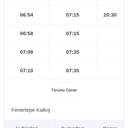
06:54
07:15
20:30
06:58
07:15
07:08
07:35
07:10
07:35
07:25
07:55
Tümünü Göster
07:33
08:06
Fenertepe Kalkış
07:40
08:15