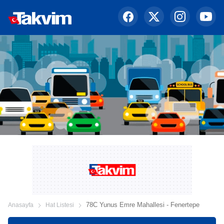
78C Yunus Emre Mahallesi - Fenertepe
Anasayfa
Hat Listesi