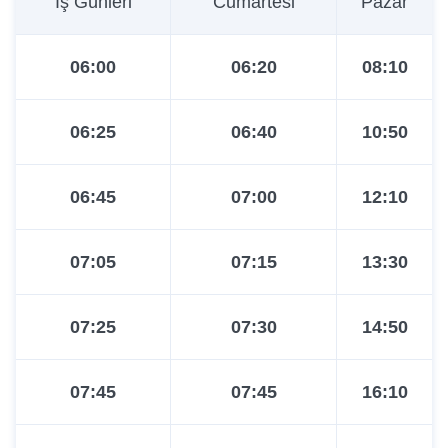
İş Günleri
Cumartesi
Pazar
07:55
08:30
06:00
06:20
08:10
08:05
08:45
06:25
06:40
10:50
08:15
09:00
06:45
07:00
12:10
08:25
09:20
07:05
07:15
13:30
08:35
09:45
07:25
07:30
14:50
08:45
10:20
07:45
07:45
16:10