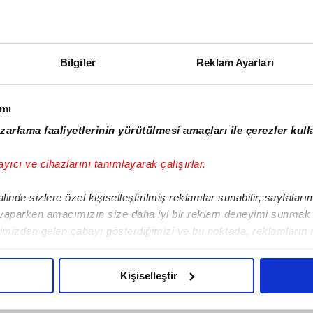
10:00
10:50
Bilgiler
Reklam Ayarları
11:30
ımı
zarlama faaliyetlerinin yürütülmesi amaçları ile çerezler kull
12:20
ayıcı ve cihazlarını tanımlayarak çalışırlar.
12:58
inde sizlere özel kişiselleştirilmiş reklamlar sunabilir, sayfalar
 yaparken amacımızın size daha iyi bir reklam deneyimi sunmak o
13:45
limizden gelen çabayı gösterdiğimizi ve bu noktada, reklamların 
z olduğunu sizlere hatırlatmak isteriz.
14:35
Kişiselleştir
u çerezlere izin vermedikleri takdirde, kullanıcılara hedefli rekla