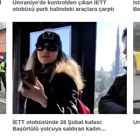
l
Ümraniye'de kontrolden çıkan İETT
İs
otobüsü park halindeki araçlara çarptı
Be
İETT otobüsünde 28 Şubat kafası:
Un
Başörtülü yolcuya saldıran kadın
tutuklandı