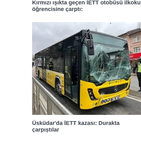
Kırmızı ışıkta geçen İETT otobüsü ilkoku
15:30
21:55
öğrencisine çarptı:
16:20
17:15
18:20
19:20
20:05
Üsküdar'da İETT kazası: Durakta
20:50
çarpıştılar