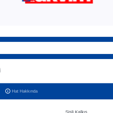
i
Hat Hakkında
Şişli Kalkış