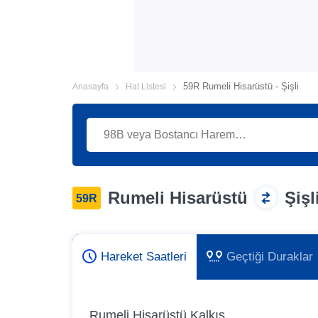
59R Rumeli Hisarüstü - Şişli
Anasayfa
Hat Listesi
Rumeli Hisarüstü
Şişl
59R
Hareket Saatleri
Geçtiği Duraklar
Rumeli Hisarüstü Kalkış