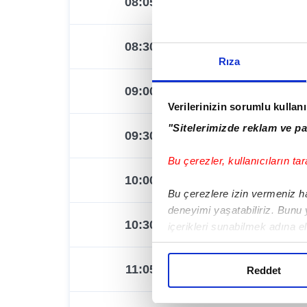
08:05
09:12
08:30
09:47
Rıza
09:00
10:35
Verilerinizin sorumlu kullan
"Sitelerimizde reklam ve pa
09:30
11:17
Bu çerezler, kullanıcıların tar
10:00
12:10
Bu çerezlere izin vermeniz hal
deneyimi yaşatabiliriz. Bunu
10:30
13:02
içerikleri sunabilmek adına e
noktasında tek gelir kalemimi
11:05
13:42
Reddet
Her halükârda, kullanıcılar, b