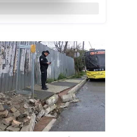
 çerezler kullanılmaktadır.
oplumu hizmetlerinin sunulması
esi ve sizlere yönelik
lanılacaktır.
işkin detaylı bilgi için Ayarlar
umak ve sitemizde ilgili