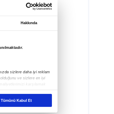
Hakkında
anılmaktadır.
ımızda sizlere daha iyi reklam
lduğunu ve sizlere en iyi
maliyetlerimizi karşılamak
Tümünü Kabul Et
mlar gösterilmeyecektir."