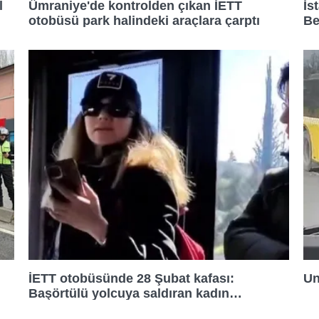
l
Ümraniye'de kontrolden çıkan İETT
İs
otobüsü park halindeki araçlara çarptı
Be
İETT otobüsünde 28 Şubat kafası:
Un
Başörtülü yolcuya saldıran kadın
tutuklandı