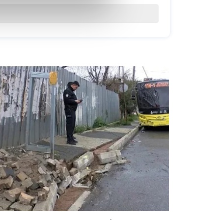
 çerezler kullanılmaktadır.
20:40
20:40
oplumu hizmetlerinin sunulması
esi ve sizlere yönelik
21:30
21:30
lanılacaktır.
işkin detaylı bilgi için Ayarlar
22:10
22:10
umak ve sitemizde ilgili