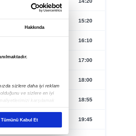
14:20
14:20
15:20
15:20
Hakkında
16:10
16:10
anılmaktadır.
17:00
17:00
18:00
18:00
ımızda sizlere daha iyi reklam
lduğunu ve sizlere en iyi
18:55
18:55
maliyetlerimizi karşılamak
19:45
19:45
Tümünü Kabul Et
mlar gösterilmeyecektir."