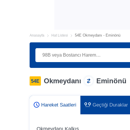
54E Okmeydanı - Eminönü
Anasayfa
Hat Listesi
Okmeydanı
Eminönü
54E
Hareket Saatleri
Geçtiği Duraklar
Okmeydanı Kalkış