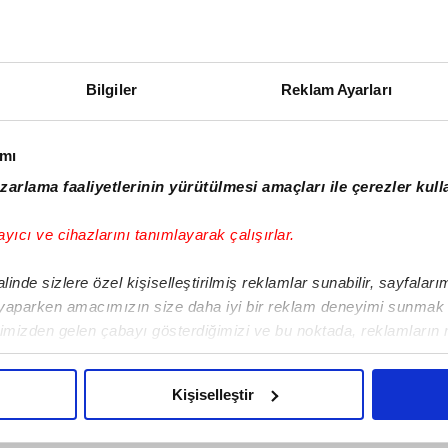
09:55
14:20
10:45
15:20
Bilgiler
Reklam Ayarları
11:30
16:10
ımı
zarlama faaliyetlerinin yürütülmesi amaçları ile çerezler kull
12:20
17:00
ayıcı ve cihazlarını tanımlayarak çalışırlar.
13:10
18:00
inde sizlere özel kişiselleştirilmiş reklamlar sunabilir, sayfalar
 yaparken amacımızın size daha iyi bir reklam deneyimi sunmak o
13:55
18:55
limizden gelen çabayı gösterdiğimizi ve bu noktada, reklamların 
z olduğunu sizlere hatırlatmak isteriz.
14:45
19:45
Kişiselleştir
u çerezlere izin vermedikleri takdirde, kullanıcılara hedefli rekla