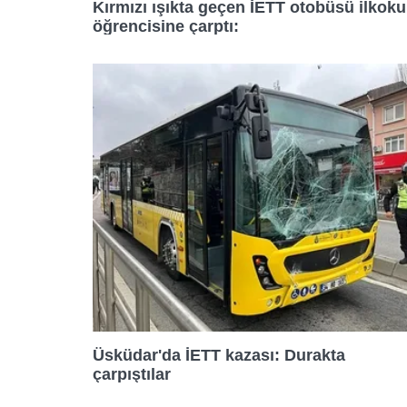
Kırmızı ışıkta geçen İETT otobüsü ilkoku
öğrencisine çarptı:
Üsküdar'da İETT kazası: Durakta
çarpıştılar