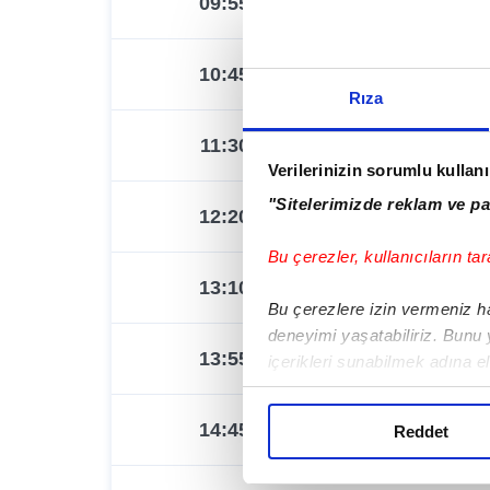
09:55
09:55
10:45
10:45
Rıza
11:30
11:30
Verilerinizin sorumlu kullan
"Sitelerimizde reklam ve pa
12:20
12:20
Bu çerezler, kullanıcıların tar
13:10
13:10
Bu çerezlere izin vermeniz hal
deneyimi yaşatabiliriz. Bunu
13:55
13:55
içerikleri sunabilmek adına e
noktasında tek gelir kalemimi
14:45
14:45
Reddet
Her halükârda, kullanıcılar, b