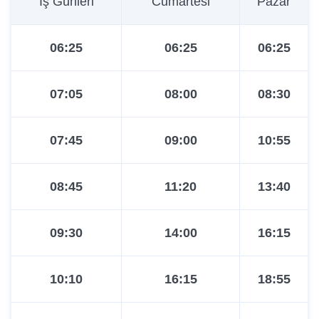
İş Günleri
Cumartesi
Pazar
16:25
06:25
06:25
06:25
17:15
07:05
08:00
08:30
18:00
07:45
09:00
10:55
18:45
08:45
11:20
13:40
19:30
09:30
14:00
16:15
20:20
10:10
16:15
18:55