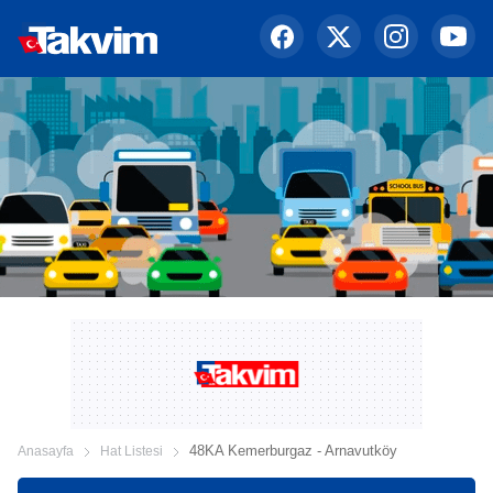
48KA Kemerburgaz - Arnavutköy
Anasayfa
Hat Listesi