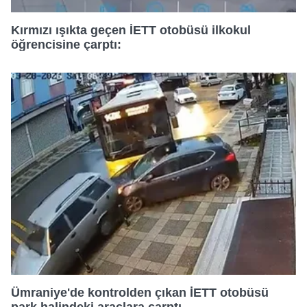
sınırlı olarak açık rızanız dahilinde kullanılacaktır.
21:15
Kırmızı ışıkta geçen İETT otobüsü ilkokul
Çerezlere ilişkin tercihlerinizi aşağıda yer alan panel
öğrencisine çarptı:
vasıtasıyla belirleyebilirsiniz. Çerezlere ilişkin detaylı bilgi
21:50
için Ayarlar butonuna tıklayabilir,
Çerez Bilgilendirme
Metnimizi
ziyaret edebilirsiniz.
22:25
6698 sayılı Kişisel Verilerin Korunması Kanunu uyarınca
hazırlanmış Aydınlatma Metnimizi okumak ve sitemizde
23:00
ilgili mevzuata uygun olarak kullanılan çerezlerle ilgili bilgi
almak için lütfen
tıklayınız
.
Ümraniye'de kontrolden çıkan İETT otobüsü