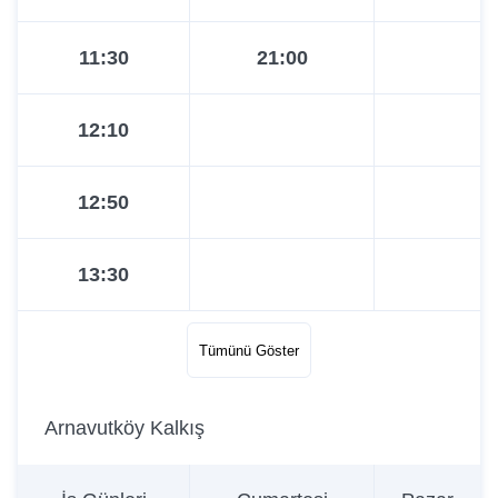
11:30
21:00
12:10
12:50
13:30
14:10
Tümünü Göster
14:55
Arnavutköy Kalkış
15:40