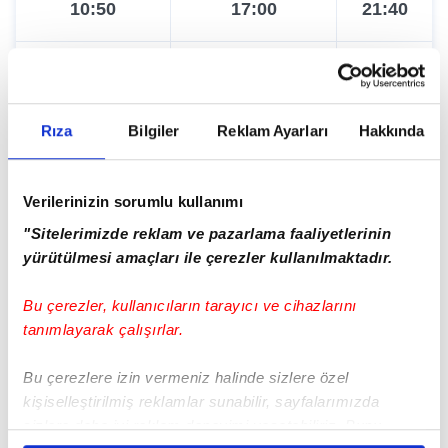
21:10
10:50
17:00
21:40
21:50
11:30
19:10
Rıza
Bilgiler
Reklam Ayarları
Hakkında
12:10
20:00
Verilerinizin sorumlu kullanımı
12:50
"Sitelerimizde reklam ve pazarlama faaliyetlerinin
yürütülmesi amaçları ile çerezler kullanılmaktadır.
13:30
Bu çerezler, kullanıcıların tarayıcı ve cihazlarını
tanımlayarak çalışırlar.
14:10
Bu çerezlere izin vermeniz halinde sizlere özel
14:50
kişiselleştirilmiş reklamlar sunabilir, sayfalarımızda
Tümünü Göster
sizlere daha iyi reklam deneyimi yaşatabiliriz. Bunu