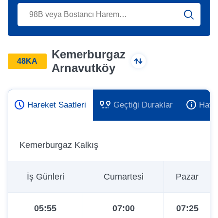
Kemerburgaz
48KA
Arnavutköy
Hareket Saatleri
Geçtiği Duraklar
Hat 
Kemerburgaz Kalkış
İş Günleri
Cumartesi
Pazar
05:55
07:00
07:25