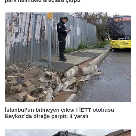
park halindeki araçlara çarptı
İstanbul’un bitmeyen çilesi I İETT otobüsü
Beykoz’da direğe çarptı: 4 yaralı