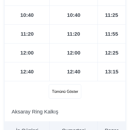
10:40
10:40
11:25
11:20
11:20
11:55
12:00
12:00
12:25
12:40
12:40
13:15
13:20
13:20
13:40
Tümünü Göster
14:00
14:00
14:30
Aksaray Ring Kalkış
14:40
14:40
15:30