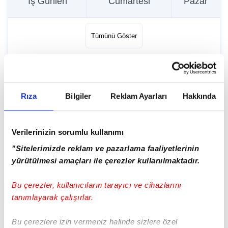
İş Günleri
Cumartesi
Pazar
15:25
15:25
16:20
Tümünü Göster
16:10
16:10
16:50
Güncelleme Tarihi:
09.08.2026 - 02:00
16:55
16:55
17:20
Rıza
Bilgiler
Reklam Ayarları
Hakkında
17:40
17:40
18:20
İETT Haberleri
Verilerinizin sorumlu kullanımı
"Sitelerimizde reklam ve pazarlama faaliyetlerinin
yürütülmesi amaçları ile çerezler kullanılmaktadır.
18:25
18:25
18:50
Bu çerezler, kullanıcıların tarayıcı ve cihazlarını
19:10
19:10
19:45
tanımlayarak çalışırlar.
Bu çerezlere izin vermeniz halinde sizlere özel