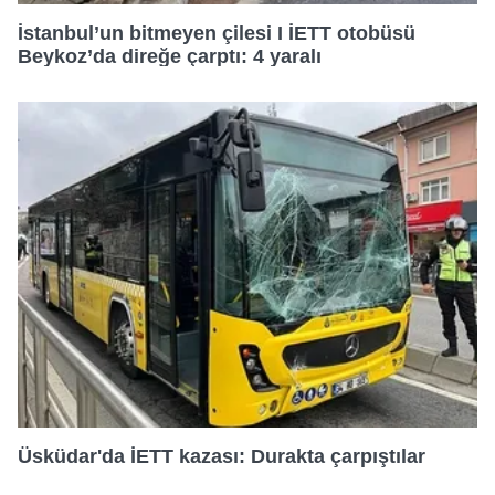
İstanbul’un bitmeyen çilesi I İETT otobüsü
Beykoz’da direğe çarptı: 4 yaralı
Üsküdar'da İETT kazası: Durakta çarpıştılar