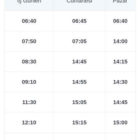
İş Günleri
Cumartesi
Pazar
08:00
08:15
09:15
06:40
06:45
06:40
08:10
08:30
09:30
07:50
07:05
14:00
08:20
08:45
09:45
08:30
14:45
14:15
08:30
09:00
10:00
09:10
14:55
14:30
08:45
09:20
10:15
11:30
15:05
14:45
09:00
09:20
10:30
12:10
15:15
15:00