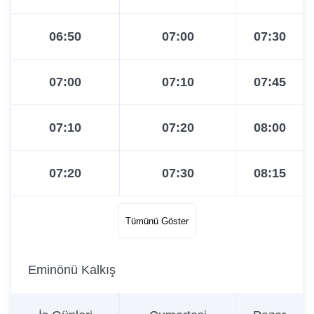
06:50
07:00
07:30
07:00
07:10
07:45
07:10
07:20
08:00
07:20
07:30
08:15
07:30
07:40
08:30
Tümünü Göster
07:40
07:50
08:45
Eminönü Kalkış
07:50
08:00
09:00