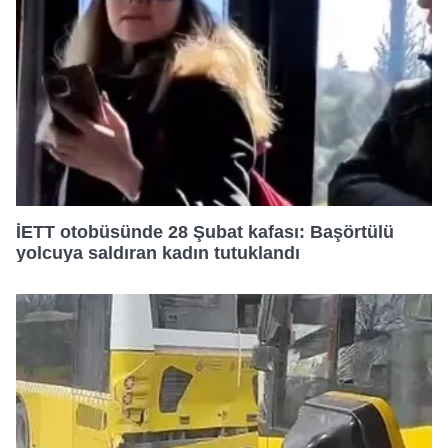
20:00
17:50
22:30
20:30
18:00
22:50
21:00
18:15
21:30
18:30
İETT otobüsünde 28 Şubat kafası: Başörtülü
yolcuya saldıran kadın tutuklandı