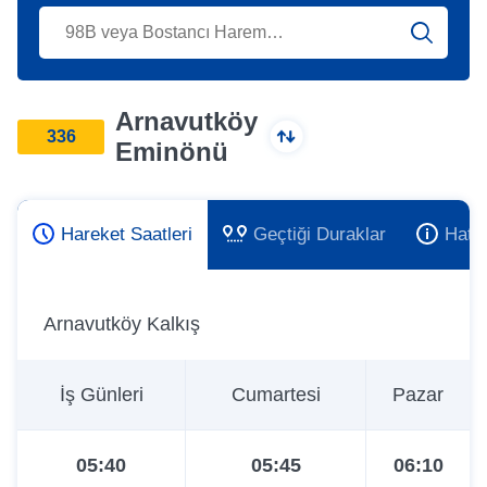
Arnavutköy
336
Eminönü
Hareket Saatleri
Geçtiği Duraklar
Hat 
Arnavutköy Kalkış
İş Günleri
Cumartesi
Pazar
05:40
05:45
06:10