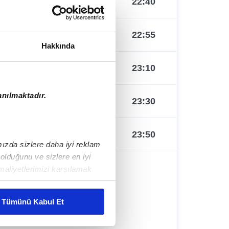
22:50
22:40
23:10
22:55
Hakkında
23:30
23:10
anılmaktadır.
23:50
23:30
23:50
ımızda sizlere daha iyi reklam
lduğunu ve sizlere en iyi
maliyetlerimizi karşılamak
Tümünü Kabul Et
mlar gösterilmeyecektir."