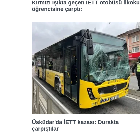
Kırmızı ışıkta geçen İETT otobüsü ilkoku
08:19
08:10
öğrencisine çarptı:
08:32
08:17
08:45
08:24
09:00
08:32
09:10
08:40
09:20
08:48
Üsküdar'da İETT kazası: Durakta
09:30
08:56
çarpıştılar