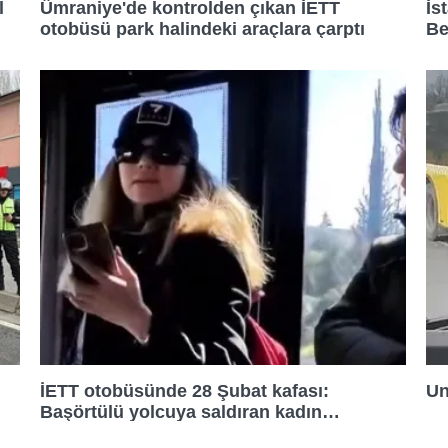
l
Ümraniye'de kontrolden çıkan İETT
İs
09:20
otobüsü park halindeki araçlara çarptı
Be
09:30
09:40
09:50
10:00
10:10
İETT otobüsünde 28 Şubat kafası:
Un
10:20
Başörtülü yolcuya saldıran kadın
tutuklandı