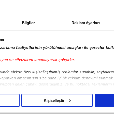
07:00
22:30
07:10
22:50
Bilgiler
Reklam Ayarları
07:20
23:10
ımı
zarlama faaliyetlerinin yürütülmesi amaçları ile çerezler kull
07:30
23:30
ayıcı ve cihazlarını tanımlayarak çalışırlar.
07:40
23:50
inde sizlere özel kişiselleştirilmiş reklamlar sunabilir, sayfalar
 yaparken amacımızın size daha iyi bir reklam deneyimi sunmak o
07:50
limizden gelen çabayı gösterdiğimizi ve bu noktada, reklamların 
z olduğunu sizlere hatırlatmak isteriz.
08:00
Kişiselleştir
u çerezlere izin vermedikleri takdirde, kullanıcılara hedefli rekla