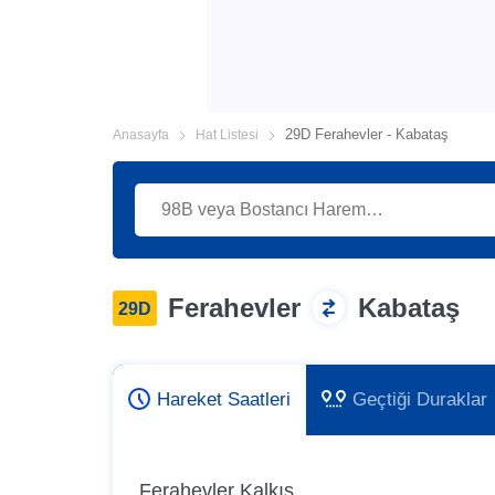
29D Ferahevler - Kabataş
Anasayfa
Hat Listesi
Ferahevler
Kabataş
29D
Hareket Saatleri
Geçtiği Duraklar
Ferahevler Kalkış