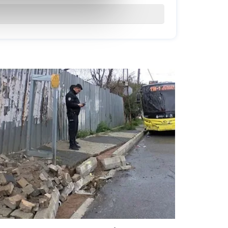
 çerezler kullanılmaktadır.
oplumu hizmetlerinin sunulması
esi ve sizlere yönelik
lanılacaktır.
işkin detaylı bilgi için Ayarlar
umak ve sitemizde ilgili