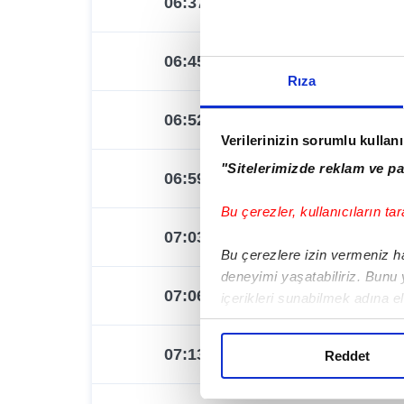
06:37
06:38
06:45
06:46
Rıza
06:52
06:53
Verilerinizin sorumlu kullan
"Sitelerimizde reklam ve pa
06:59
07:00
Bu çerezler, kullanıcıların tar
07:03
07:06
Bu çerezlere izin vermeniz hal
deneyimi yaşatabiliriz. Bunu
07:06
07:12
içerikleri sunabilmek adına e
noktasında tek gelir kalemimi
07:13
07:18
Reddet
Her halükârda, kullanıcılar, b