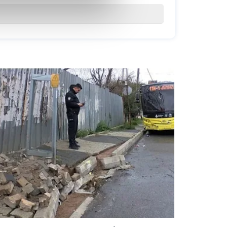
 çerezler kullanılmaktadır.
oplumu hizmetlerinin sunulması
esi ve sizlere yönelik
lanılacaktır.
işkin detaylı bilgi için Ayarlar
umak ve sitemizde ilgili