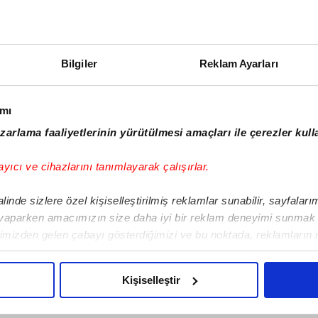
08:05
22:40
08:20
23:00
Bilgiler
Reklam Ayarları
08:35
23:20
ımı
zarlama faaliyetlerinin yürütülmesi amaçları ile çerezler kull
08:50
ayıcı ve cihazlarını tanımlayarak çalışırlar.
09:05
inde sizlere özel kişiselleştirilmiş reklamlar sunabilir, sayfalar
 yaparken amacımızın size daha iyi bir reklam deneyimi sunmak o
09:15
limizden gelen çabayı gösterdiğimizi ve bu noktada, reklamların 
z olduğunu sizlere hatırlatmak isteriz.
09:30
Kişiselleştir
u çerezlere izin vermedikleri takdirde, kullanıcılara hedefli rekla