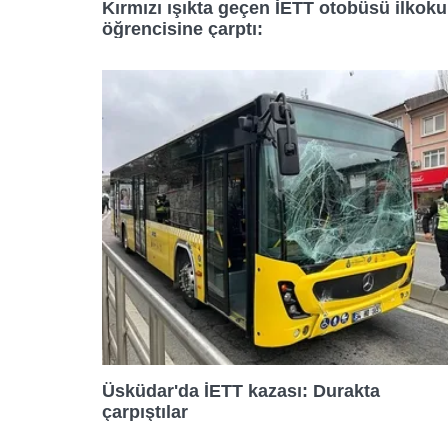
Kırmızı ışıkta geçen İETT otobüsü ilkoku
10:00
11:30
öğrencisine çarptı:
10:15
11:45
10:30
12:00
10:45
12:20
11:00
12:40
11:15
13:00
Üsküdar'da İETT kazası: Durakta
11:30
13:20
çarpıştılar