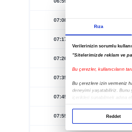
06:59
07:10
07:08
07:20
Rıza
07:17
07:35
Verilerinizin sorumlu kullan
"Sitelerimizde reklam ve pa
07:26
07:50
Bu çerezler, kullanıcıların tar
07:35
08:10
Bu çerezlere izin vermeniz hal
deneyimi yaşatabiliriz. Bunu
07:45
08:30
içerikleri sunabilmek adına e
noktasında tek gelir kalemimi
07:55
08:50
Reddet
Her halükârda, kullanıcılar, b