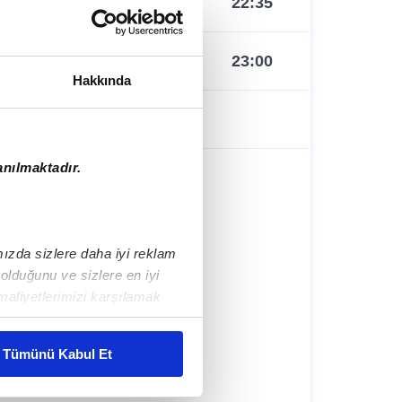
22:40
22:35
23:00
23:00
Hakkında
23:20
anılmaktadır.
ımızda sizlere daha iyi reklam
lduğunu ve sizlere en iyi
maliyetlerimizi karşılamak
Tümünü Kabul Et
mlar gösterilmeyecektir."