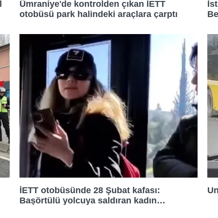
l
Ümraniye'de kontrolden çıkan İETT
İs
11:30
otobüsü park halindeki araçlara çarptı
Be
11:50
12:05
12:20
12:40
12:55
İETT otobüsünde 28 Şubat kafası:
Un
13:10
Başörtülü yolcuya saldıran kadın
tutuklandı