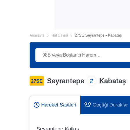
27SE Seyrantepe - Kabataş
Anasayfa
Hat Listesi
Seyrantepe
Kabataş
27SE
Hareket Saatleri
Geçtiği Duraklar
Seyrantepe Kalkış