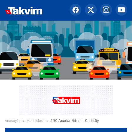
19K Acarlar Sitesi - Kadıköy
Anasayfa
Hat Listesi