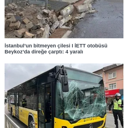
İstanbul’un bitmeyen çilesi I İETT otobüsü
Beykoz’da direğe çarptı: 4 yaralı