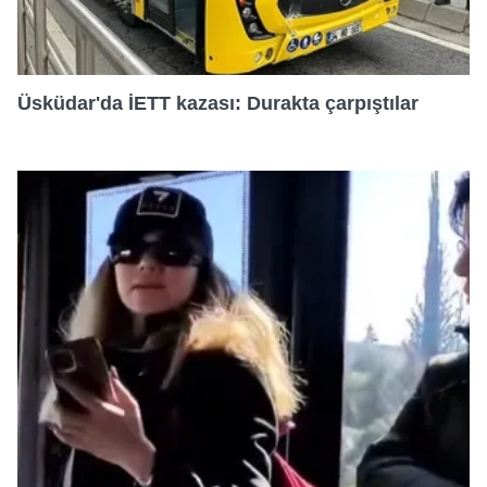
Üsküdar'da İETT kazası: Durakta çarpıştılar