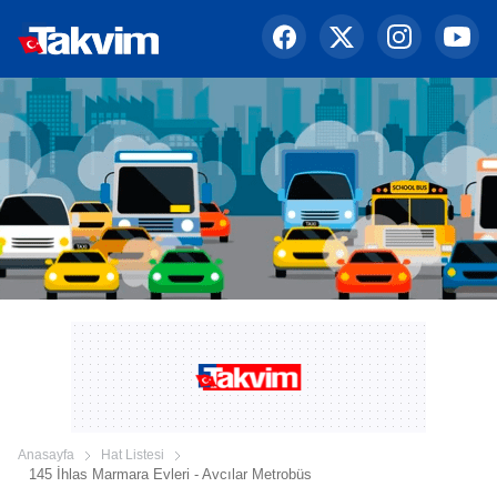
Anasayfa
Hat Listesi
145 İhlas Marmara Evleri - Avcılar Metrobüs