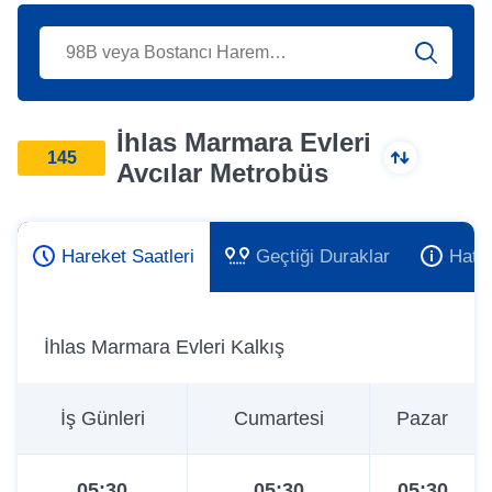
İhlas Marmara Evleri
145
Avcılar Metrobüs
Hareket Saatleri
Geçtiği Duraklar
Hat 
İhlas Marmara Evleri Kalkış
İş Günleri
Cumartesi
Pazar
05:30
05:30
05:30