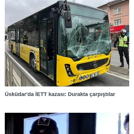
20:40
21:05
21:30
22:00
Üsküdar'da İETT kazası: Durakta çarpıştılar
22:30