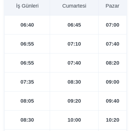
08:55
15:00
14:40
İş Günleri
Cumartesi
Pazar
09:20
15:30
15:20
06:40
06:45
07:00
09:45
16:10
16:00
06:55
07:10
07:40
10:10
16:50
16:40
06:55
07:40
08:20
10:35
17:30
17:20
07:35
08:30
09:00
11:00
18:00
18:00
08:05
09:20
09:40
11:20
18:40
18:40
08:30
10:00
10:20