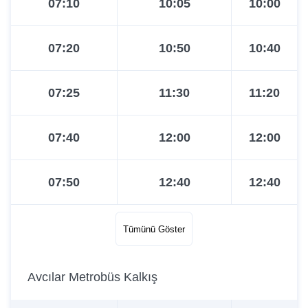
07:10
10:05
10:00
07:20
10:50
10:40
07:25
11:30
11:20
07:40
12:00
12:00
07:50
12:40
12:40
08:10
13:25
13:20
Tümünü Göster
08:30
14:10
14:00
Avcılar Metrobüs Kalkış