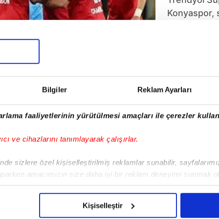
Konyaspor, s
Zorlu mücade
kalmasına r
etti. Bu sonu
tarihinde bir
Bilgiler
Reklam Ayarları
rlama faaliyetlerinin yürütülmesi amaçları ile çerezler kullan
yıcı ve cihazlarını tanımlayarak çalışırlar.
5
6
7
8
9
10
de sizlere özel kişiselleştirilmiş reklamlar sunabilir, sayfalarım
aparken amacımızın size daha iyi bir reklam deneyimi sunmak ol
imizden gelen çabayı gösterdiğimizi ve bu noktada, reklamların ma
olduğunu sizlere hatırlatmak isteriz.
Kişiselleştir