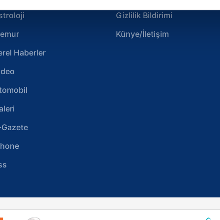
çerezlere izin vermedikleri takdirde, kullanıcılara hedefli reklaml
stroloji
Gizlilik Bildirimi
abilmek için İnternet Sitemizde kendimize ve üçüncü kişilere ait 
emur
Künye/İletişim
isel verileriniz işlenmekte olup gerekli olan çerezler bilgi toplum
 çerezler, sitemizin daha işlevsel kılınması ve kişiselleştirilmes
erel Haberler
 yapılması, amaçlarıyla sınırlı olarak açık rızanız dahilinde kulla
ideo
aşağıda yer alan panel vasıtasıyla belirleyebilirsiniz. Çerezlere iliş
tomobil
lgilendirme Metnimizi
ziyaret edebilirsiniz.
aleri
Korunması Kanunu uyarınca hazırlanmış Aydınlatma Metnimizi okum
-Gazete
 çerezlerle ilgili bilgi almak için lütfen
tıklayınız
.
phone
ss