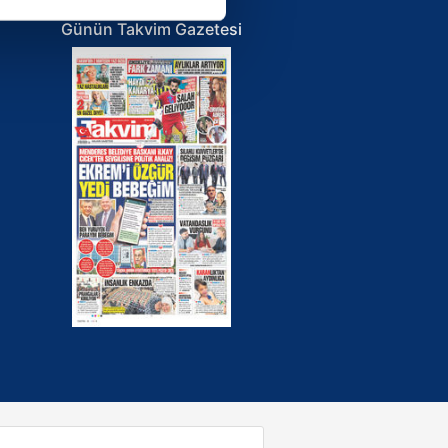
ar gösterilmeyecektir."
Günün Takvim Gazetesi
çerezler kullanılmaktadır. Bu
u hizmetlerinin sunulması
i ve sizlere yönelik
nılacaktır.
kin detaylı bilgi için Ayarlar
ak ve sitemizde ilgili