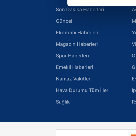
Her halükârda, kullanıcılar, bu 
Son Dakika Haberleri
A
Sizlere daha iyi bir hizmet sun
Güncel
M
çerezler vasıtasıyla çeşitli kiş
amacıyla kullanılmaktadır. Diğer
Ekonomi Haberleri
Y
reklam/pazarlama faaliyetlerinin
Magazin Haberleri
V
Çerezlere ilişkin tercihlerinizi 
Spor Haberleri
O
butonuna tıklayabilir,
Çerez Bi
Emekli Haberleri
G
6698 sayılı Kişisel Verilerin 
Namaz Vakitleri
E
mevzuata uygun olarak kullanılan
Hava Durumu Tüm İller
I
Sağlık
R