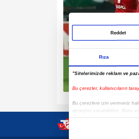
l Takımı, altyapısında
daki Melih Bostan ile
eşme imzalandığını
bolcu hızlı yapısı ve
Reddet
 ile ön plana çıkıyor.
Rıza
"Sitelerimizde reklam ve paza
Bu çerezler, kullanıcıların tara
1
2
3
4
Bu çerezlere izin vermeniz halin
deneyimi yaşatabiliriz. Bunu y
içerikleri sunabilmek adına el
noktasında tek gelir kalemimiz 