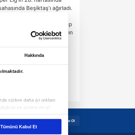
ahasında Beşiktaş’ı ağırladı.
lede ev sahibi ekip, 9 kişi
ağmen Beşiktaş’ı 1-0 mağlup
çla birlikte siyah beyazlıların
 ilk yaşandı.
Hakkında
ılmaktadır.
ızda sizlere daha iyi reklam
duğunu ve sizlere en iyi
liyetlerimizi karşılamak
Üye Girişi
Üye Ol
Tümünü Kabul Et