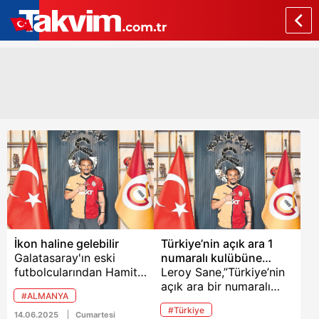
İkon haline gelebilir
Türkiye’nin açık ara 1
Galatasaray'ın eski
numaralı kulübüne
futbolcularından Hamit
geldim
Leroy Sane,”Türkiye’nin
Altontop, Sane'nin
açık ara bir numaralı
#ALMANYA
transferini Alman
takımına transfer oldum.
#Türkiye
basınına değerlendirdi.
Buraya uyum sağlamam
14.06.2025
Cumartesi