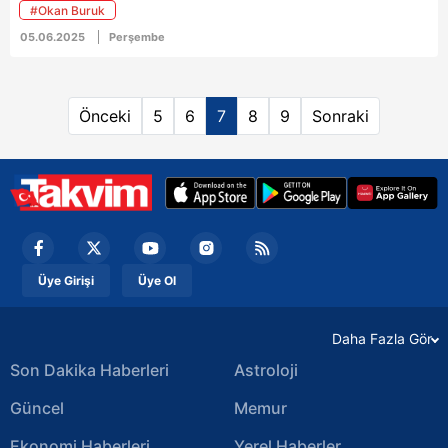
#Okan Buruk
05.06.2025
Perşembe
Önceki
5
6
7
8
9
Sonraki
Üye Girişi
Üye Ol
Daha Fazla Gör
Son Dakika Haberleri
Astroloji
Güncel
Memur
Ekonomi Haberleri
Yerel Haberler