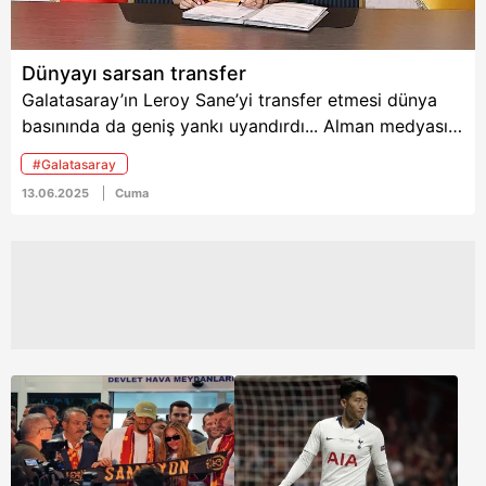
Dünyayı sarsan transfer
Galatasaray’ın Leroy Sane’yi transfer etmesi dünya
basınında da geniş yankı uyandırdı... Alman medyası,
“Sane İstanbul’u bir gecede ateşe verdi” yorumunu
#Galatasaray
yaptı.
13.06.2025
Cuma