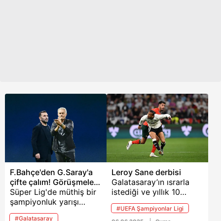
F.Bahçe'den G.Saray'a
Leroy Sane derbisi
çifte çalım! Görüşmeler
Galatasaray’ın ısrarla
başladı
Süper Lig'de müthiş bir
istediği ve yıllık 10
şampiyonluk yarışı
milyon Euro teklif ettiği
#UEFA Şampiyonlar Ligi
veren Galatasaray ve
Alman yıldız için
#Galatasaray