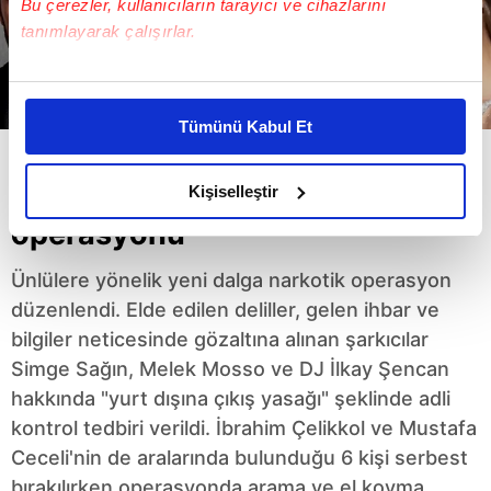
Bu çerezler, kullanıcıların tarayıcı ve cihazlarını
tanımlayarak çalışırlar.
Bu çerezlere izin vermeniz halinde sizlere özel
kişiselleştirilmiş reklamlar sunabilir, sayfalarımızda sizlere
Tümünü Kabul Et
daha iyi reklam deneyimi yaşatabiliriz. Bunu yaparken
amacımızın size daha iyi bir reklam deneyimi sunmak
Ünlülere yeni dalga uyuşturucu
olduğunu ve sizlere en iyi içerikleri sunabilmek adına
Kişiselleştir
elimizden gelen çabayı gösterdiğimizi ve bu noktada,
operasyonu
reklamların maliyetlerimizi karşılamak noktasında tek gelir
kalemimiz olduğunu sizlere hatırlatmak isteriz.
Ünlülere yönelik yeni dalga narkotik operasyon
düzenlendi. Elde edilen deliller, gelen ihbar ve
Her halükârda, kullanıcılar, bu çerezlere izin vermedikleri
bilgiler neticesinde gözaltına alınan şarkıcılar
takdirde, kullanıcılara hedefli reklamlar
Simge Sağın, Melek Mosso ve DJ İlkay Şencan
gösterilmeyecektir."
hakkında "yurt dışına çıkış yasağı" şeklinde adli
Sizlere daha iyi bir hizmet sunabilmek için İnternet
kontrol tedbiri verildi. İbrahim Çelikkol ve Mustafa
Sitemizde kendimize ve üçüncü kişilere ait çerezler
Ceceli'nin de aralarında bulunduğu 6 kişi serbest
kullanılmaktadır. Bu çerezler vasıtasıyla çeşitli kişisel
bırakılırken operasyonda arama ve el koyma