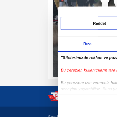
Reddet
Rıza
"Sitelerimizde reklam ve paza
Bu çerezler, kullanıcıların tara
Bu çerezlere izin vermeniz halin
deneyimi yaşatabiliriz. Bunu y
içerikleri sunabilmek adına el
noktasında tek gelir kalemimiz 
Her halükârda, kullanıcılar, bu 
Son Dakika Haberleri
A