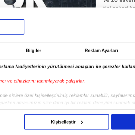
tipi askeri k
soruşturmad
raporuna gö
bir dış müda
rastlanmadı.
belirleyecek
Bilgiler
Reklam Ayarları
TÜBİTAK uzm
analizlerin 
rlama faaliyetlerinin yürütülmesi amaçları ile çerezler kullan
açıklanması 
yıcı ve cihazlarını tanımlayarak çalışırlar.
de sizlere özel kişiselleştirilmiş reklamlar sunabilir, sayfalarım
aparken amacımızın size daha iyi bir reklam deneyimi sunmak ol
imizden gelen çabayı gösterdiğimizi ve bu noktada, reklamların ma
olduğunu sizlere hatırlatmak isteriz.
Kişiselleştir
çerezlere izin vermedikleri takdirde, kullanıcılara hedefli reklaml
stroloji
Gizlilik Bildirimi