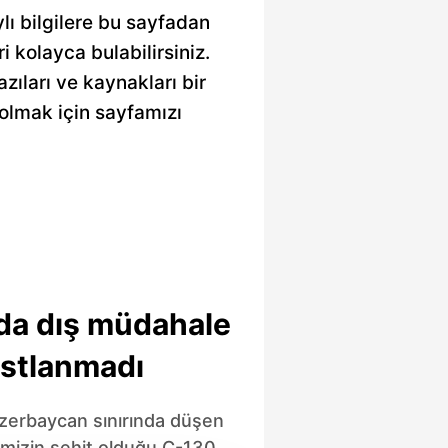
lı bilgilere bu sayfadan
ri kolayca bulabilirsiniz.
zıları ve kaynakları bir
olmak için sayfamızı
da dış müdahale
astlanmadı
zerbaycan sınırında düşen
imizin şehit olduğu C-130