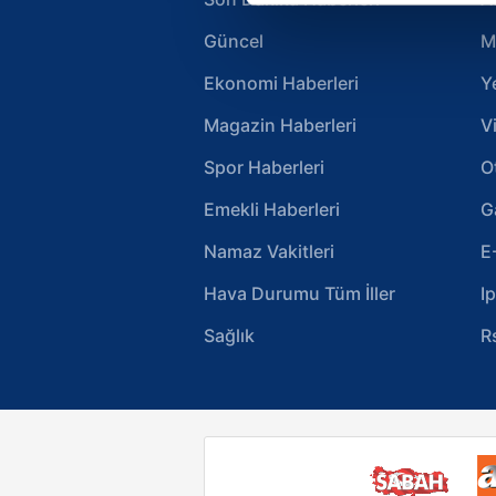
Güncel
M
Sizlere daha iyi bir hizmet sun
çerezler vasıtasıyla çeşitli kiş
Ekonomi Haberleri
Y
amacıyla kullanılmaktadır. Diğer
reklam/pazarlama faaliyetlerinin
Magazin Haberleri
V
Spor Haberleri
O
Çerezlere ilişkin tercihlerinizi 
butonuna tıklayabilir,
Çerez Bi
Emekli Haberleri
G
Namaz Vakitleri
E
6698 sayılı Kişisel Verilerin 
mevzuata uygun olarak kullanılan
Hava Durumu Tüm İller
I
Sağlık
R