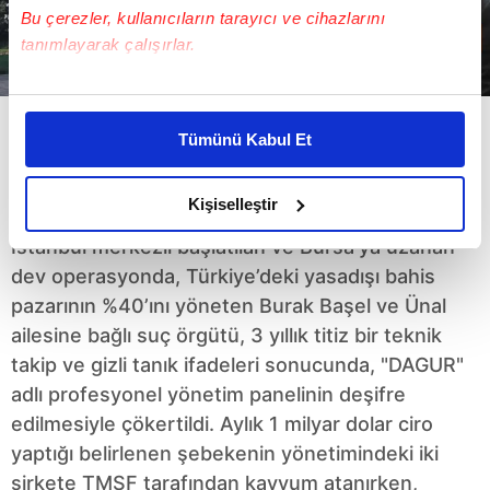
Bu çerezler, kullanıcıların tarayıcı ve cihazlarını
tanımlayarak çalışırlar.
Bu çerezlere izin vermeniz halinde sizlere özel
kişiselleştirilmiş reklamlar sunabilir, sayfalarımızda sizlere
Tümünü Kabul Et
daha iyi reklam deneyimi yaşatabiliriz. Bunu yaparken
‘Ihlamur’ konuştu ‘Dagur’
amacımızın size daha iyi bir reklam deneyimi sunmak
çözüldü
olduğunu ve sizlere en iyi içerikleri sunabilmek adına
Kişiselleştir
elimizden gelen çabayı gösterdiğimizi ve bu noktada,
İstanbul merkezli başlatılan ve Bursa’ya uzanan
reklamların maliyetlerimizi karşılamak noktasında tek gelir
dev operasyonda, Türkiye’deki yasadışı bahis
kalemimiz olduğunu sizlere hatırlatmak isteriz.
pazarının %40’ını yöneten Burak Başel ve Ünal
Her halükârda, kullanıcılar, bu çerezlere izin vermedikleri
ailesine bağlı suç örgütü, 3 yıllık titiz bir teknik
takdirde, kullanıcılara hedefli reklamlar
takip ve gizli tanık ifadeleri sonucunda, "DAGUR"
gösterilmeyecektir."
adlı profesyonel yönetim panelinin deşifre
edilmesiyle çökertildi. Aylık 1 milyar dolar ciro
Sizlere daha iyi bir hizmet sunabilmek için İnternet
yaptığı belirlenen şebekenin yönetimindeki iki
Sitemizde kendimize ve üçüncü kişilere ait çerezler
şirkete TMSF tarafından kayyum atanırken,