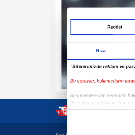
Reddet
Rıza
"Sitelerimizde reklam ve paza
Bu çerezler, kullanıcıların tara
Bu çerezlere izin vermeniz halin
deneyimi yaşatabiliriz. Bunu y
içerikleri sunabilmek adına el
noktasında tek gelir kalemimiz 
Her halükârda, kullanıcılar, bu 
Son Dakika Haberleri
A