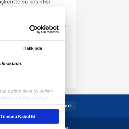
Başkentte su kesintisi
ellikle Mamak, Kızılay ve
 yaşayanlar “Sular ne
ek?” sorusuna yanıt arıyor.
dan yapılan açıklamalar
p edilirken planlı ve arıza
kesintilerinin ne kadar
Hakkında
rak konusu oldu. Peki
ular ne zaman gelecek?
ılmaktadır.
ızda sizlere daha iyi reklam
duğunu ve sizlere en iyi
liyetlerimizi karşılamak
Üye Girişi
Üye Ol
Tümünü Kabul Et
ar gösterilmeyecektir."
Günün Takvim Gazetesi