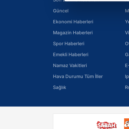
Güncel
M
Sizlere daha iyi bir hizmet sun
çerezler vasıtasıyla çeşitli kiş
Ekonomi Haberleri
Y
amacıyla kullanılmaktadır. Diğer
reklam/pazarlama faaliyetlerinin
Magazin Haberleri
V
Spor Haberleri
O
Çerezlere ilişkin tercihlerinizi 
butonuna tıklayabilir,
Çerez Bi
Emekli Haberleri
G
Namaz Vakitleri
E
6698 sayılı Kişisel Verilerin 
mevzuata uygun olarak kullanılan
Hava Durumu Tüm İller
I
Sağlık
R