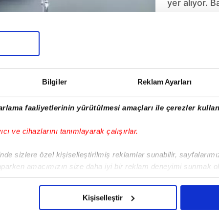
yer alıyor. 
nedeniyle öz
Etimesgut’ta
zaman gelec
ASKİ tarafın
yakından taki
kaynaklı su 
Bilgiler
Reklam Ayarları
süreceği me
Ankara'da s
rlama faaliyetlerinin yürütülmesi amaçları ile çerezler kullan
yıcı ve cihazlarını tanımlayarak çalışırlar.
de sizlere özel kişiselleştirilmiş reklamlar sunabilir, sayfalarım
aparken amacımızın size daha iyi bir reklam deneyimi sunmak ol
imizden gelen çabayı gösterdiğimizi ve bu noktada, reklamların ma
olduğunu sizlere hatırlatmak isteriz.
Kişiselleştir
çerezlere izin vermedikleri takdirde, kullanıcılara hedefli reklaml
stroloji
Gizlilik Bildirimi