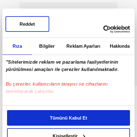
Reddet
Rıza
Bilgiler
Reklam Ayarları
Hakkında
"Sitelerimizde reklam ve pazarlama faaliyetlerinin
yürütülmesi amaçları ile çerezler kullanılmaktadır.
Bu çerezler, kullanıcıların tarayıcı ve cihazlarını
tanımlayarak çalışırlar.
Bu çerezlere izin vermeniz halinde sizlere özel
kişiselleştirilmiş reklamlar sunabilir, sayfalarımızda sizlere
Tümünü Kabul Et
daha iyi reklam deneyimi yaşatabiliriz. Bunu yaparken
amacımızın size daha iyi bir reklam deneyimi sunmak
olduğunu ve sizlere en iyi içerikleri sunabilmek adına
Kişiselleştir