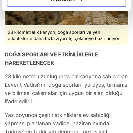
elimizden gelen çabayı gösterdiğimizi ve bu noktada,
reklamların maliyetlerimizi karşılamak noktasında tek gelir
kalemimiz olduğunu sizlere hatırlatmak isteriz.
28 kilometrelik kanyon, doğa sporları ve yeni
Her halükârda, kullanıcılar, bu çerezlere izin vermedikleri
etkinliklerle daha fazla ziyaretçi çekmeye hazırlanıyor.
takdirde, kullanıcılara hedefli reklamlar
gösterilmeyecektir."
DOĞA SPORLARI VE ETKİNLİKLERLE
HAREKETLENECEK
Sizlere daha iyi bir hizmet sunabilmek için İnternet
Sitemizde kendimize ve üçüncü kişilere ait çerezler
28 kilometre uzunluğunda bir kanyona sahip olan
kullanılmaktadır. Bu çerezler vasıtasıyla çeşitli kişisel
verileriniz işlenmekte olup gerekli olan çerezler bilgi
Levent Vadisi'nin doğa sporları, yürüyüş, tırmanış
toplumu hizmetlerinin sunulması amacıyla
ve bilimsel çalışmalar için uygun bir alan olduğu
kullanılmaktadır. Diğer çerezler, sitemizin daha işlevsel
ifade edildi.
kılınması ve kişiselleştirilmesi ve sizlere yönelik
reklam/pazarlama faaliyetlerinin yapılması, amaçlarıyla
Yaz boyunca çeşitli etkinliklere ev sahipliği
sınırlı olarak açık rızanız dahilinde kullanılacaktır.
yapması planlanan vadide, haziran ayında
Türkiye'nin farklı şehirlerinden motosiklet