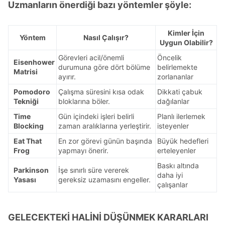
Uzmanların önerdiği bazı yöntemler şöyle:
Kimler İçin
Yöntem
Nasıl Çalışır?
Uygun Olabilir?
Görevleri acil/önemli
Öncelik
Eisenhower
durumuna göre dört bölüme
belirlemekte
Matrisi
ayırır.
zorlananlar
Pomodoro
Çalışma süresini kısa odak
Dikkati çabuk
Tekniği
bloklarına böler.
dağılanlar
Time
Gün içindeki işleri belirli
Planlı ilerlemek
Blocking
zaman aralıklarına yerleştirir.
isteyenler
Eat That
En zor görevi günün başında
Büyük hedefleri
Frog
yapmayı önerir.
erteleyenler
Baskı altında
Parkinson
İşe sınırlı süre vererek
daha iyi
Yasası
gereksiz uzamasını engeller.
çalışanlar
GELECEKTEKİ HALİNİ DÜŞÜNMEK KARARLARI