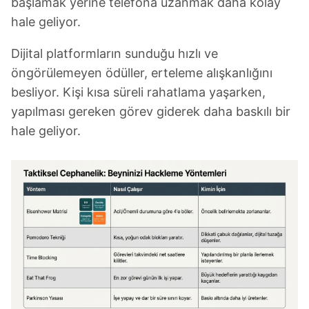
başlamak yerine telefona uzanmak daha kolay
Metnimizi
ziyaret edebilirsiniz.
hale geliyor.
6698 sayılı Kişisel Verilerin Korunması Kanunu uyarınca
Dijital platformların sunduğu hızlı ve
hazırlanmış Aydınlatma Metnimizi okumak ve sitemizde
öngörülemeyen ödüller, erteleme alışkanlığını
ilgili mevzuata uygun olarak kullanılan çerezlerle ilgili bilgi
besliyor. Kişi kısa süreli rahatlama yaşarken,
almak için lütfen
tıklayınız
.
yapılması gereken görev giderek daha baskılı bir
hale geliyor.