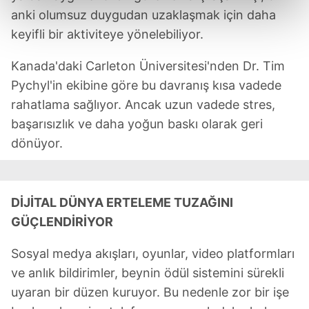
kalemimiz olduğunu sizlere hatırlatmak isteriz.
anki olumsuz duygudan uzaklaşmak için daha
keyifli bir aktiviteye yönelebiliyor.
Her halükârda, kullanıcılar, bu çerezlere izin vermedikleri
takdirde, kullanıcılara hedefli reklamlar
Kanada'daki Carleton Üniversitesi'nden Dr. Tim
gösterilmeyecektir."
Pychyl'in ekibine göre bu davranış kısa vadede
rahatlama sağlıyor. Ancak uzun vadede stres,
Sizlere daha iyi bir hizmet sunabilmek için İnternet
başarısızlık ve daha yoğun baskı olarak geri
Sitemizde kendimize ve üçüncü kişilere ait çerezler
dönüyor.
kullanılmaktadır. Bu çerezler vasıtasıyla çeşitli kişisel
verileriniz işlenmekte olup gerekli olan çerezler bilgi
toplumu hizmetlerinin sunulması amacıyla
kullanılmaktadır. Diğer çerezler, sitemizin daha işlevsel
DİJİTAL DÜNYA ERTELEME TUZAĞINI
kılınması ve kişiselleştirilmesi ve sizlere yönelik
GÜÇLENDİRİYOR
reklam/pazarlama faaliyetlerinin yapılması, amaçlarıyla
sınırlı olarak açık rızanız dahilinde kullanılacaktır.
Sosyal medya akışları, oyunlar, video platformları
ve anlık bildirimler, beynin ödül sistemini sürekli
Çerezlere ilişkin tercihlerinizi aşağıda yer alan panel
uyaran bir düzen kuruyor. Bu nedenle zor bir işe
vasıtasıyla belirleyebilirsiniz. Çerezlere ilişkin detaylı bilgi
için Ayarlar butonuna tıklayabilir,
Çerez Bilgilendirme