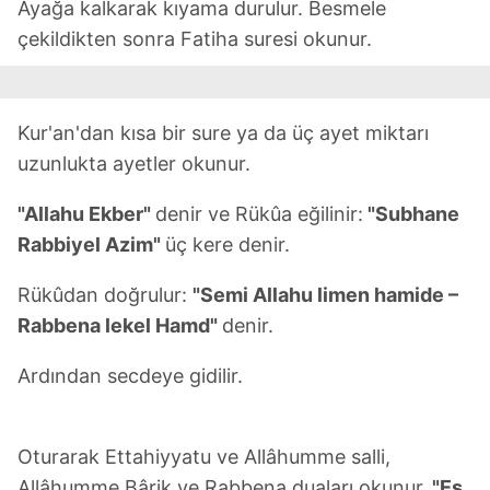
Ayağa kalkarak kıyama durulur. Besmele
çekildikten sonra Fatiha suresi okunur.
Kur'an'dan kısa bir sure ya da üç ayet miktarı
uzunlukta ayetler okunur.
"Allahu Ekber"
denir ve Rükûa eğilinir:
"Subhane
Rabbiyel Azim"
üç kere denir.
Rükûdan doğrulur:
"Semi Allahu limen hamide –
Rabbena lekel Hamd"
denir.
Ardından secdeye gidilir.
Oturarak Ettahiyyatu ve Allâhumme salli,
Allâhumme Bârik ve Rabbena duaları okunur.
"Es