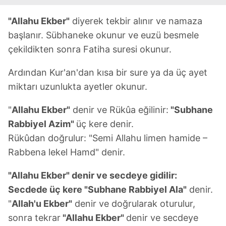
6698 sayılı Kişisel Verilerin Korunması Kanunu uyarınca
hazırlanmış Aydınlatma Metnimizi okumak ve sitemizde
"Allahu Ekber"
diyerek tekbir alınır ve namaza
ilgili mevzuata uygun olarak kullanılan çerezlerle ilgili bilgi
başlanır. Sübhaneke okunur ve euzü besmele
almak için lütfen
tıklayınız
.
çekildikten sonra Fatiha suresi okunur.
Ardından Kur'an'dan kısa bir sure ya da üç ayet
miktarı uzunlukta ayetler okunur.
"
Allahu Ekber"
denir ve Rükûa eğilinir:
"Subhane
Rabbiyel Azim"
üç kere denir.
Rükûdan doğrulur: "Semi Allahu limen hamide –
Rabbena lekel Hamd" denir.
"Allahu Ekber" denir ve secdeye gidilir:
Secdede üç kere "Subhane Rabbiyel Ala"
denir.
"
Allah'u Ekber"
denir ve doğrularak oturulur,
sonra tekrar
"Allahu Ekber"
denir ve secdeye