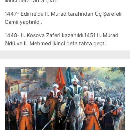
ikinci defa tahta çıktı.
1447- Edirne'de II. Murad tarafından Üç Şerefeli
Camii yaptırıldı.
1448- II. Kosova Zaferi kazanıldı.1451 II. Murad
öldü ve II. Mehmed ikinci defa tahta geçti.