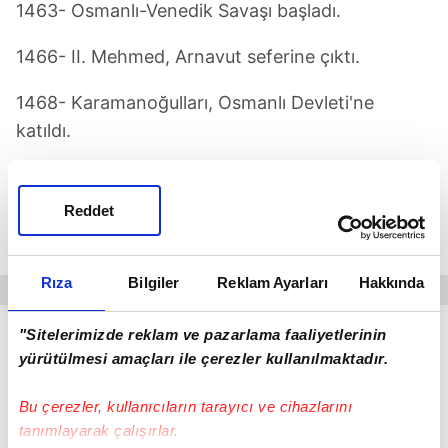
1463- Osmanlı-Venedik Savaşı başladı.
1466- II. Mehmed, Arnavut seferine çıktı.
1468- Karamanoğulları, Osmanlı Devleti'ne
katıldı.
1468- II. Mehmed tarafından İstanbul'da Topkapı
Sarayı tesis edildi.
Reddet
1470- İstanbul'da Fatih Külliyesi inşaa edildi.
Rıza
Bilgiler
Reklam Ayarları
Hakkında
"Sitelerimizde reklam ve pazarlama faaliyetlerinin
yürütülmesi amaçları ile çerezler kullanılmaktadır.
Bu çerezler, kullanıcıların tarayıcı ve cihazlarını
tanımlayarak çalışırlar.