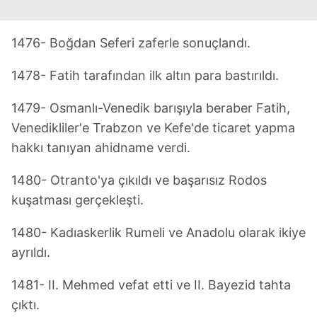
kullanılmaktadır. Diğer çerezler, sitemizin daha işlevsel
kılınması ve kişiselleştirilmesi ve sizlere yönelik
1476- Boğdan Seferi zaferle sonuçlandı.
reklam/pazarlama faaliyetlerinin yapılması, amaçlarıyla
sınırlı olarak açık rızanız dahilinde kullanılacaktır.
1478- Fatih tarafından ilk altın para bastırıldı.
Çerezlere ilişkin tercihlerinizi aşağıda yer alan panel
1479- Osmanlı-Venedik barışıyla beraber Fatih,
vasıtasıyla belirleyebilirsiniz. Çerezlere ilişkin detaylı bilgi
Venedikliler'e Trabzon ve Kefe'de ticaret yapma
için Ayarlar butonuna tıklayabilir,
Çerez Bilgilendirme
Metnimizi
ziyaret edebilirsiniz.
hakkı tanıyan ahidname verdi.
1480- Otranto'ya çıkıldı ve başarısız Rodos
6698 sayılı Kişisel Verilerin Korunması Kanunu uyarınca
hazırlanmış Aydınlatma Metnimizi okumak ve sitemizde
kuşatması gerçekleşti.
ilgili mevzuata uygun olarak kullanılan çerezlerle ilgili bilgi
almak için lütfen
tıklayınız
.
1480- Kadıaskerlik Rumeli ve Anadolu olarak ikiye
ayrıldı.
1481- II. Mehmed vefat etti ve II. Bayezid tahta
çıktı.