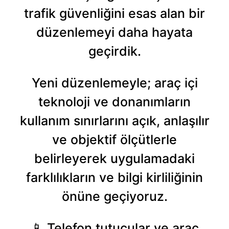
6698 sayılı Kişisel Verilerin Korunması Kanunu uyarınca
trafik güvenliğini esas alan bir
hazırlanmış Aydınlatma Metnimizi okumak ve sitemizde
ilgili mevzuata uygun olarak kullanılan çerezlerle ilgili bilgi
düzenlemeyi daha hayata
almak için lütfen
tıklayınız
.
geçirdik.
Yeni düzenlemeyle; araç içi
teknoloji ve donanımların
kullanım sınırlarını açık, anlaşılır
ve objektif ölçütlerle
belirleyerek uygulamadaki
farklılıkların ve bilgi kirliliğinin
önüne geçiyoruz.
📱 Telefon tutucular ve araç