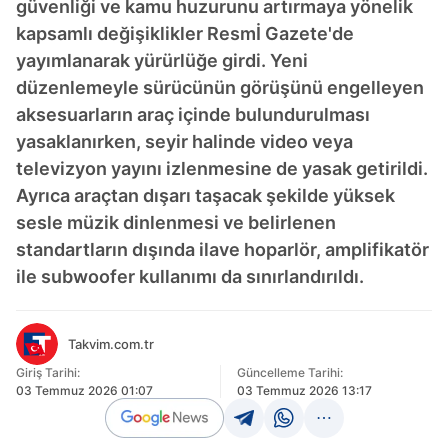
güvenliği ve kamu huzurunu artırmaya yönelik
kapsamlı değişiklikler Resmİ Gazete'de
yayımlanarak yürürlüğe girdi. Yeni
düzenlemeyle sürücünün görüşünü engelleyen
aksesuarların araç içinde bulundurulması
yasaklanırken, seyir halinde video veya
televizyon yayını izlenmesine de yasak getirildi.
Ayrıca araçtan dışarı taşacak şekilde yüksek
sesle müzik dinlenmesi ve belirlenen
standartların dışında ilave hoparlör, amplifikatör
ile subwoofer kullanımı da sınırlandırıldı.
Takvim.com.tr
Giriş Tarihi:
Güncelleme Tarihi:
03 Temmuz 2026 01:07
03 Temmuz 2026 13:17