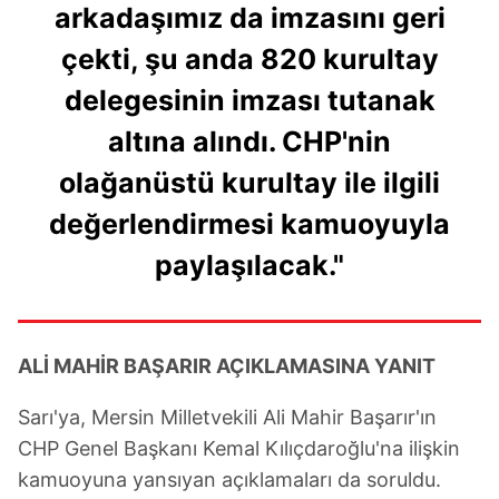
kullanılmaktadır. Bu çerezler vasıtasıyla çeşitli kişisel
arkadaşımız da imzasını geri
verileriniz işlenmekte olup gerekli olan çerezler bilgi
çekti, şu anda 820 kurultay
toplumu hizmetlerinin sunulması amacıyla
kullanılmaktadır. Diğer çerezler, sitemizin daha işlevsel
delegesinin imzası tutanak
kılınması ve kişiselleştirilmesi ve sizlere yönelik
altına alındı. CHP'nin
reklam/pazarlama faaliyetlerinin yapılması, amaçlarıyla
sınırlı olarak açık rızanız dahilinde kullanılacaktır.
olağanüstü kurultay ile ilgili
Çerezlere ilişkin tercihlerinizi aşağıda yer alan panel
değerlendirmesi kamuoyuyla
vasıtasıyla belirleyebilirsiniz. Çerezlere ilişkin detaylı bilgi
paylaşılacak."
için Ayarlar butonuna tıklayabilir,
Çerez Bilgilendirme
Metnimizi
ziyaret edebilirsiniz.
6698 sayılı Kişisel Verilerin Korunması Kanunu uyarınca
ALİ MAHİR BAŞARIR AÇIKLAMASINA YANIT
hazırlanmış Aydınlatma Metnimizi okumak ve sitemizde
ilgili mevzuata uygun olarak kullanılan çerezlerle ilgili bilgi
Sarı'ya, Mersin Milletvekili Ali Mahir Başarır'ın
almak için lütfen
tıklayınız
.
CHP Genel Başkanı Kemal Kılıçdaroğlu'na ilişkin
kamuoyuna yansıyan açıklamaları da soruldu.