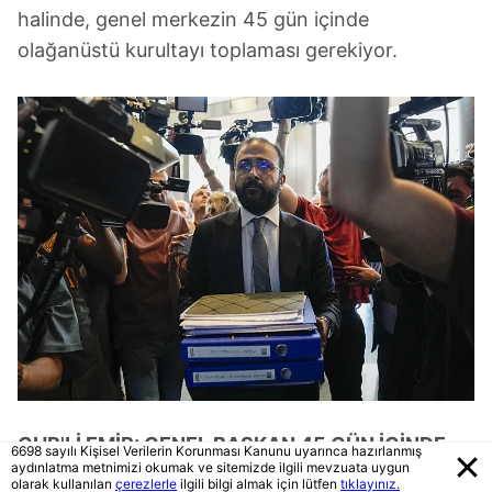
halinde, genel merkezin 45 gün içinde
olağanüstü kurultayı toplaması gerekiyor.
CHP'Lİ EMİR: GENEL BAŞKAN 45 GÜN İÇİNDE
6698 sayılı Kişisel Verilerin Korunması Kanunu uyarınca hazırlanmış
aydınlatma metnimizi okumak ve sitemizde ilgili mevzuata uygun
KURULTAYI TOPLAMAK ZORUNDA
olarak kullanılan
çerezlerle
ilgili bilgi almak için lütfen
tıklayınız.