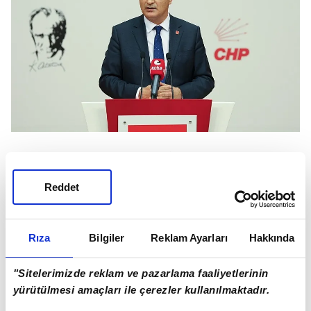
OLAĞANÜSTÜ KURULTAY İMZALARI
Reddet
Açıklamalarının ardından gazetecilerin sorularını
yanıtlayan Sarı'ya, olağanüstü kurultay için
toplanan imzaların genel merkeze teslim edilmesi
Rıza
Bilgiler
Reklam Ayarları
Hakkında
de soruldu.
"Sitelerimizde reklam ve pazarlama faaliyetlerinin
Sarı, konuyu değerlendirdiklerini belirterek şu
yürütülmesi amaçları ile çerezler kullanılmaktadır.
ifadeleri kullandı: