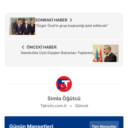
hazırlanmış Aydınlatma Metnimizi okumak ve sitemizde
ilgili mevzuata uygun olarak kullanılan çerezlerle ilgili bilgi
almak için lütfen
tıklayınız
.
SONRAKİ HABER
"Özgür Özel'in grup başkanlığı iptal edilecek"
ÖNCEKİ HABER
İstanbul’da Üçlü Dışişleri Bakanları Toplantısı
Simla Öğütcü
Takvim.com.tr
Güncel
Günün Manşetleri
Tüm Manşetler