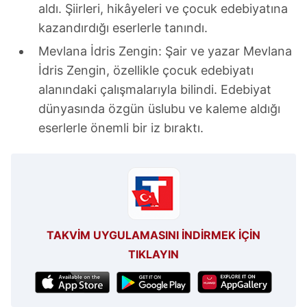
aldı. Şiirleri, hikâyeleri ve çocuk edebiyatına
gösterilmeyecektir."
kazandırdığı eserlerle tanındı.
Sizlere daha iyi bir hizmet sunabilmek için İnternet
Mevlana İdris Zengin: Şair ve yazar Mevlana
Sitemizde kendimize ve üçüncü kişilere ait çerezler
İdris Zengin, özellikle çocuk edebiyatı
kullanılmaktadır. Bu çerezler vasıtasıyla çeşitli kişisel
alanındaki çalışmalarıyla bilindi. Edebiyat
verileriniz işlenmekte olup gerekli olan çerezler bilgi
dünyasında özgün üslubu ve kaleme aldığı
toplumu hizmetlerinin sunulması amacıyla
eserlerle önemli bir iz bıraktı.
kullanılmaktadır. Diğer çerezler, sitemizin daha işlevsel
kılınması ve kişiselleştirilmesi ve sizlere yönelik
reklam/pazarlama faaliyetlerinin yapılması, amaçlarıyla
sınırlı olarak açık rızanız dahilinde kullanılacaktır.
Çerezlere ilişkin tercihlerinizi aşağıda yer alan panel
vasıtasıyla belirleyebilirsiniz. Çerezlere ilişkin detaylı bilgi
TAKVİM UYGULAMASINI İNDİRMEK İÇİN
için Ayarlar butonuna tıklayabilir,
Çerez Bilgilendirme
TIKLAYIN
Metnimizi
ziyaret edebilirsiniz.
6698 sayılı Kişisel Verilerin Korunması Kanunu uyarınca