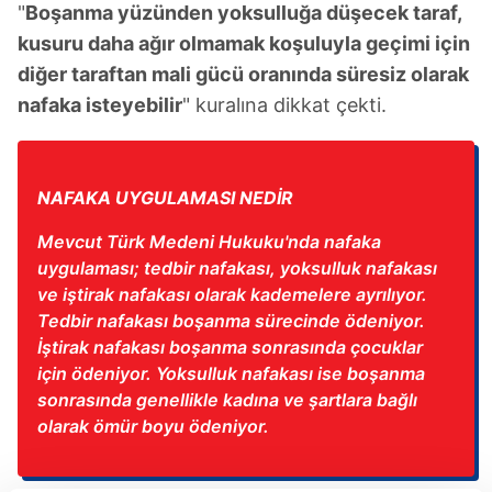
"
Boşanma yüzünden yoksulluğa düşecek taraf,
kusuru daha ağır olmamak koşuluyla geçimi için
diğer taraftan mali gücü oranında süresiz olarak
nafaka isteyebilir
" kuralına dikkat çekti.
NAFAKA UYGULAMASI NEDİR
Mevcut Türk Medeni Hukuku'nda nafaka
uygulaması; tedbir nafakası, yoksulluk nafakası
ve iştirak nafakası olarak kademelere ayrılıyor.
Tedbir nafakası boşanma sürecinde ödeniyor.
İştirak nafakası boşanma sonrasında çocuklar
için ödeniyor. Yoksulluk nafakası ise boşanma
sonrasında genellikle kadına ve şartlara bağlı
olarak ömür boyu ödeniyor.