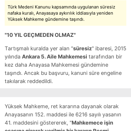
için Ayarlar butonuna tıklayabilir,
Çerez Bilgilendirme
Türk Medeni Kanunu kapsamında uygulanan süresiz
Metnimizi
ziyaret edebilirsiniz.
nafaka kuralı, Anayasaya aykırılık iddiasıyla yeniden
Yüksek Mahkeme gündemine taşındı.
6698 sayılı Kişisel Verilerin Korunması Kanunu uyarınca
hazırlanmış Aydınlatma Metnimizi okumak ve sitemizde
"10 YIL GEÇMEDEN OLMAZ"
ilgili mevzuata uygun olarak kullanılan çerezlerle ilgili bilgi
almak için lütfen
tıklayınız
.
Tartışmalı kuralda yer alan "
süresiz
" ibaresi, 2015
yılında
Ankara 5. Aile Mahkemesi
tarafından bir
kez daha Anayasa Mahkemesi gündemine
taşındı. Ancak bu başvuru, kanuni süre engeline
takılarak reddedildi.
Yüksek Mahkeme, ret kararına dayanak olarak
Anayasanın 152. maddesi ile 6216 sayılı yasanın
41. maddesini göstererek, "
Mahkemece işin
esasına girerek verilmiş bir kararın Resmi