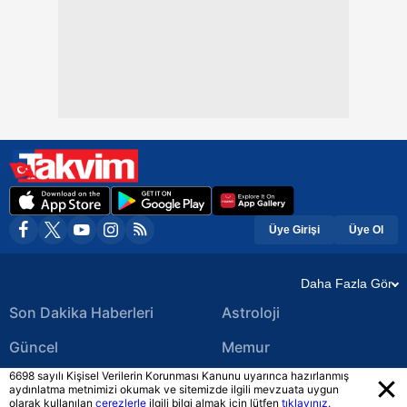
Üye Girişi
Üye Ol
Daha Fazla Gör
Son Dakika Haberleri
Astroloji
Güncel
Memur
6698 sayılı Kişisel Verilerin Korunması Kanunu uyarınca hazırlanmış
Ekonomi Haberleri
Yerel Haberler
aydınlatma metnimizi okumak ve sitemizde ilgili mevzuata uygun
olarak kullanılan
çerezlerle
ilgili bilgi almak için lütfen
tıklayınız.