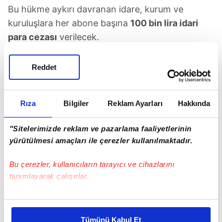
Bu hükme aykırı davranan idare, kurum ve
kuruluşlara her abone başına
100 bin lira idari
para cezası
verilecek.
Reddet
Rıza
Bilgiler
Reklam Ayarları
Hakkında
"Sitelerimizde reklam ve pazarlama faaliyetlerinin
yürütülmesi amaçları ile çerezler kullanılmaktadır.
Bu çerezler, kullanıcıların tarayıcı ve cihazlarını
tanımlayarak çalışırlar.
Bu çerezlere izin vermeniz halinde sizlere özel
kişiselleştirilmiş reklamlar sunabilir, sayfalarımızda sizlere
Tümünü Kabul Et