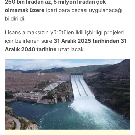
250 bin liradan az, 5 milyon liradan çok
sınırlı olarak açık rızanız dahilinde kullanılacaktır.
olmamak üzere
idari para cezası uygulanacağı
bildirildi.
Çerezlere ilişkin tercihlerinizi aşağıda yer alan panel
vasıtasıyla belirleyebilirsiniz. Çerezlere ilişkin detaylı bilgi
Lisans almaksızın yürütülen ikili işbirliği projeleri
için Ayarlar butonuna tıklayabilir,
Çerez Bilgilendirme
Metnimizi
ziyaret edebilirsiniz.
için belirlenen süre
31 Aralık 2025 tarihinden 31
Aralık 2040 tarihine
uzatılacak.
6698 sayılı Kişisel Verilerin Korunması Kanunu uyarınca
hazırlanmış Aydınlatma Metnimizi okumak ve sitemizde
ilgili mevzuata uygun olarak kullanılan çerezlerle ilgili bilgi
almak için lütfen
tıklayınız
.