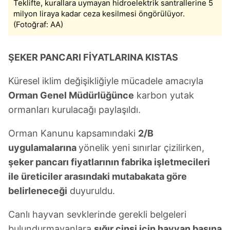
Teklifte, kurallara uymayan hidroelektrik santrallerine 5
milyon liraya kadar ceza kesilmesi öngörülüyor.
(Fotoğraf: AA)
ŞEKER PANCARI FİYATLARINA KISTAS
Küresel iklim değişikliğiyle mücadele amacıyla
Orman Genel Müdürlüğünce
karbon yutak
ormanları kurulacağı paylaşıldı.
Orman Kanunu kapsamındaki
2/B
uygulamalarına
yönelik yeni sınırlar çizilirken,
şeker pancarı fiyatlarının fabrika işletmecileri
ile üreticiler arasındaki mutabakata göre
belirleneceği
duyuruldu.
Canlı hayvan sevklerinde gerekli belgeleri
bulundurmayanlara
sığır cinsi için hayvan başına