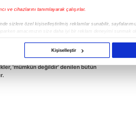
ER BİRER BİRER YIKILDI
yıcı ve cihazlarını tanımlayarak çalışırlar.
ethin yalnızca bir şehrin alınması değil,
de sizlere özel kişiselleştirilmiş reklamlar sunabilir, sayfalarım
k bir irade beyanı olduğunu belirten Bahçeli,
aparken amacımızın size daha iyi bir reklam deneyimi sunmak ol
n fethiyle sona erdiğini kaydetti.
imizden gelen çabayı gösterdiğimizi ve bu noktada, reklamların ma
olduğunu sizlere hatırlatmak isteriz.
a karılmış harcı, bütün cihana ilan
Kişiselleştir
arı ile 'aşılamaz' denilen bütün engeller,
çerezlere izin vermedikleri takdirde, kullanıcılara hedefli reklaml
kler, 'mümkün değildir' denilen bütün
abilmek için İnternet Sitemizde kendimize ve üçüncü kişilere ait 
r.
isel verileriniz işlenmekte olup gerekli olan çerezler bilgi toplum
 çerezler, sitemizin daha işlevsel kılınması ve kişiselleştirilmes
 yapılması, amaçlarıyla sınırlı olarak açık rızanız dahilinde kulla
aşağıda yer alan panel vasıtasıyla belirleyebilirsiniz. Çerezlere iliş
lgilendirme Metnimizi
ziyaret edebilirsiniz.
Korunması Kanunu uyarınca hazırlanmış Aydınlatma Metnimizi okum