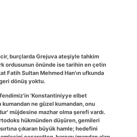
 çerezlerle ilgili bilgi almak için lütfen
tıklayınız
.
cir, burçlarda Grejuva ateşiyle tahkim
rk ordusunun önünde ise tarihin en çetin
Fakat Fatih Sultan Mehmed Han'ın ufkunda
 geri dönüş yoktu.
endimiz'in 'Konstantiniyye elbet
en kumandan ne güzel kumandan, onu
ur' müjdesine mazhar olma şerefi vardı.
i Ortodoks hükmünden düşüren, gemileri
sırtına çıkaran büyük hamle; hedefini
hamlesini cesaretten, harcını imandan alan