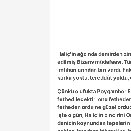
mevzuata uygun olarak kullanılan
Haliç'in ağzında demirden zin
edilmiş Bizans müdafaası, Tü
imtihanlarından biri vardı. 
korku yoktu, tereddüt yoktu,
Çünkü o ufukta Peygamber Ef
fethedilecektir; onu fethed
fetheden ordu ne güzel ordud
İşte o gün, Haliç'in zincirin
denizin koynundan tepelerin 
haktan, hesabını hikmetten, 