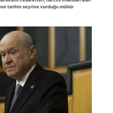
sının tarihin seyrine vurduğu mühür