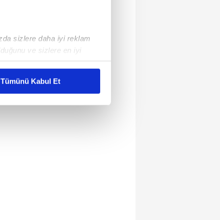
ızda sizlere daha iyi reklam
duğunu ve sizlere en iyi
liyetlerimizi karşılamak
Tümünü Kabul Et
ar gösterilmeyecektir."
çerezler kullanılmaktadır. Bu
u hizmetlerinin sunulması
i ve sizlere yönelik
nılacaktır.
kin detaylı bilgi için Ayarlar
ak ve sitemizde ilgili