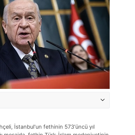
eli, İstanbul'un fethinin 573'üncü yıl
ı mesajda, fethin Türk-İslam medeniyetinin