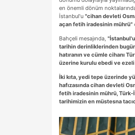
en önemli dönüm noktalarından
İstanbul'u
"cihan devleti Osma
açan fetih iradesinin mührü"
Bahçeli mesajında,
"İstanbul'
tarihin derinliklerinden bugü
hatıranın ve cümle cihanı Tür
üzerine kurulu ebedi ve ezeli 
İki kıta, yedi tepe üzerinde y
hafızasında cihan devleti Osm
fetih iradesinin mührü, Türk
tarihimizin en müstesna tacıd