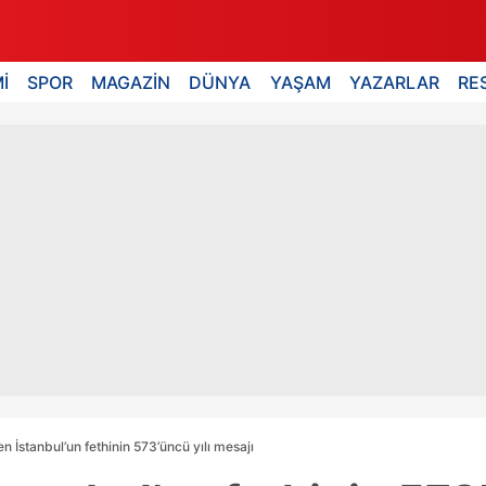
İ
SPOR
MAGAZİN
DÜNYA
YAŞAM
YAZARLAR
RE
en İstanbul’un fethinin 573’üncü yılı mesajı