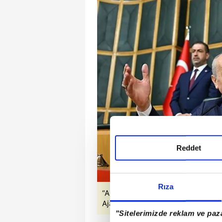
Reddet
Rıza
“Aşılamaz” denilen surlar yıkıldı: 
Ajansı'ndan alınmıştır)
"Sitelerimizde reklam ve paza