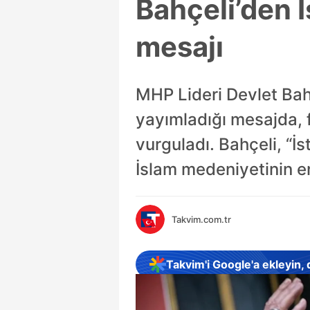
Bahçeli’den İ
mesajı
MHP Lideri Devlet Bahç
yayımladığı mesajda, f
vurguladı. Bahçeli, “İ
İslam medeniyetinin en
Takvim.com.tr
Takvim'i Google'a ekleyin,