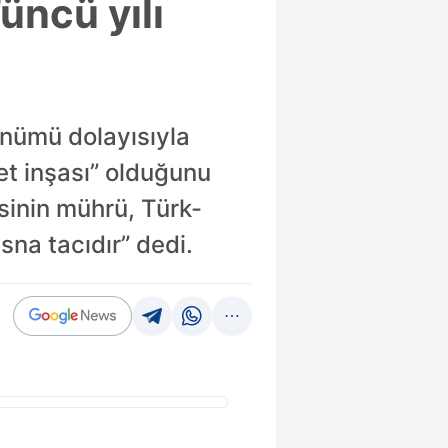
üncü yılı
önümü dolayısıyla
et inşası” olduğunu
esinin mührü, Türk-
sna tacıdır” dedi.