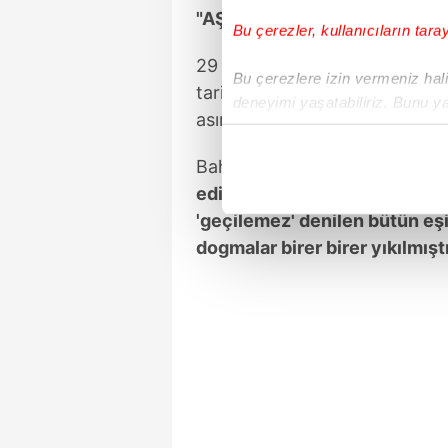
"AŞILAMAZ" DENİLEN ENGELL
Bu çerezler, kullanıcıların tara
29 Mayıs 1453'te gerçekleşen f
Bu çerezlere izin vermeniz halin
tarihin akışını değiştiren büyü
deneyimi yaşatabiliriz. Bunu y
asırların hasretinin İstanbul'u
içerikleri sunabilmek adına el
noktasında tek gelir kalemimiz 
Bahçeli,
"Türk milletinin imanl
edilmiştir. Yıkılan Bizans surl
Her halükârda, kullanıcılar, bu 
'geçilemez' denilen bütün eşi
Sizlere daha iyi bir hizmet sun
dogmalar birer birer yıkılmıştı
çerezler vasıtasıyla çeşitli kiş
amacıyla kullanılmaktadır. Diğer
reklam/pazarlama faaliyetlerinin
Çerezlere ilişkin tercihlerinizi 
butonuna tıklayabilir,
Çerez Bi
6698 sayılı Kişisel Verilerin 