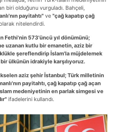
 biri olduğunu vurguladı. Bahçeli,
nlı'nın payitahtı"
ve
"çağ kapatıp çağ
olarak nitelendirdi.
un Fethi'nin 573'üncü yıl dönümünü;
ne uzanan kutlu bir emanetin, aziz bir
klükle şereflendirip İslam'la müjdelemek
bir ülkünün idrakiyle karşılıyoruz.
ükselen aziz şehir İstanbul; Türk milletinin
anlı'nın payitahtı, çağ kapatıp çağ açan
-İslam medeniyetinin en parlak simgesi ve
ır"
ifadelerini kullandı.