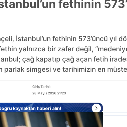
stanbul’un fethinin 573’
eli, İstanbul’un fethinin 573’üncü yıl d
ethin yalnızca bir zafer değil, “medeniy
stanbul; çağ kapatıp çağ açan fetih irad
 parlak simgesi ve tarihimizin en müste
Giriş Tarihi:
28 Mayıs 2026 21:20
 doğru kaynaktan haberi alın!