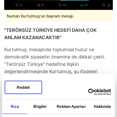
Numan Kurtulmuş'un bayram mesajı.
"TERÖRSÜZ TÜRKİYE HEDEFİ DAHA ÇOK
ANLAM KAZANACAKTIR"
Kurtulmuş, mesajında toplumsal huzur ve
demokratik siyasetin önemine de dikkat çekti.
"Terörsüz Türkiye" hedefine ilişkin
değerlendirmesinde Kurtulmuş, şu ifadeleri
kullandı:
Reddet
"Önümüzdeki dönemde Terörsüz Türkiye hedefi
milli dayanışma azmiyle, hukukun üstünlüğüyle,
demokratik siyaset kanallarının genişlemesiyle
Rıza
Bilgiler
Reklam Ayarları
Hakkında
ve toplumsal huzurun kalıcı hale gelmesiyle