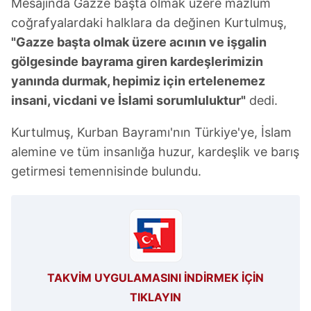
almak için lütfen
tıklayınız
.
Mesajında Gazze başta olmak üzere mazlum
coğrafyalardaki halklara da değinen Kurtulmuş,
"Gazze başta olmak üzere acının ve işgalin
gölgesinde bayrama giren kardeşlerimizin
yanında durmak, hepimiz için ertelenemez
insani, vicdani ve İslami sorumluluktur"
dedi.
Kurtulmuş, Kurban Bayramı'nın Türkiye'ye, İslam
alemine ve tüm insanlığa huzur, kardeşlik ve barış
getirmesi temennisinde bulundu.
TAKVİM UYGULAMASINI İNDİRMEK İÇİN
TIKLAYIN