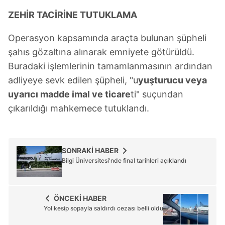
kullanılmaktadır. Bu çerezler vasıtasıyla çeşitli kişisel
ZEHİR TACİRİNE TUTUKLAMA
verileriniz işlenmekte olup gerekli olan çerezler bilgi
toplumu hizmetlerinin sunulması amacıyla
Operasyon kapsamında araçta bulunan şüpheli
kullanılmaktadır. Diğer çerezler, sitemizin daha işlevsel
kılınması ve kişiselleştirilmesi ve sizlere yönelik
şahıs gözaltına alınarak emniyete götürüldü.
reklam/pazarlama faaliyetlerinin yapılması, amaçlarıyla
Buradaki işlemlerinin tamamlanmasının ardından
sınırlı olarak açık rızanız dahilinde kullanılacaktır.
adliyeye sevk edilen şüpheli, "u
yuşturucu veya
uyarıcı madde imal ve ticare
ti" suçundan
Çerezlere ilişkin tercihlerinizi aşağıda yer alan panel
çıkarıldığı mahkemece tutuklandı.
vasıtasıyla belirleyebilirsiniz. Çerezlere ilişkin detaylı bilgi
için Ayarlar butonuna tıklayabilir,
Çerez Bilgilendirme
Metnimizi
ziyaret edebilirsiniz.
SONRAKİ HABER
6698 sayılı Kişisel Verilerin Korunması Kanunu uyarınca
Bilgi Üniversitesi'nde final tarihleri açıklandı
hazırlanmış Aydınlatma Metnimizi okumak ve sitemizde
ilgili mevzuata uygun olarak kullanılan çerezlerle ilgili bilgi
almak için lütfen
tıklayınız
.
ÖNCEKİ HABER
Yol kesip sopayla saldırdı cezası belli oldu