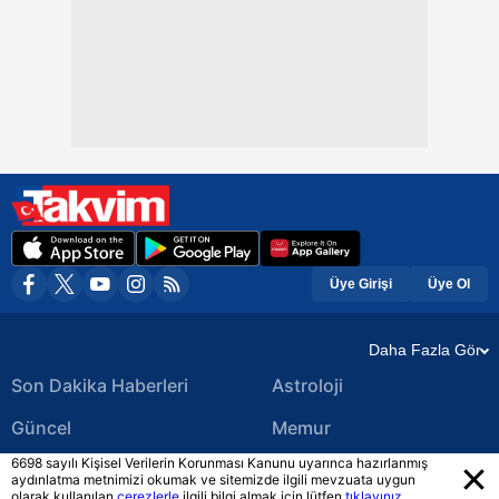
Üye Girişi
Üye Ol
Daha Fazla Gör
Son Dakika Haberleri
Astroloji
Güncel
Memur
6698 sayılı Kişisel Verilerin Korunması Kanunu uyarınca hazırlanmış
Ekonomi Haberleri
Yerel Haberler
aydınlatma metnimizi okumak ve sitemizde ilgili mevzuata uygun
olarak kullanılan
çerezlerle
ilgili bilgi almak için lütfen
tıklayınız.