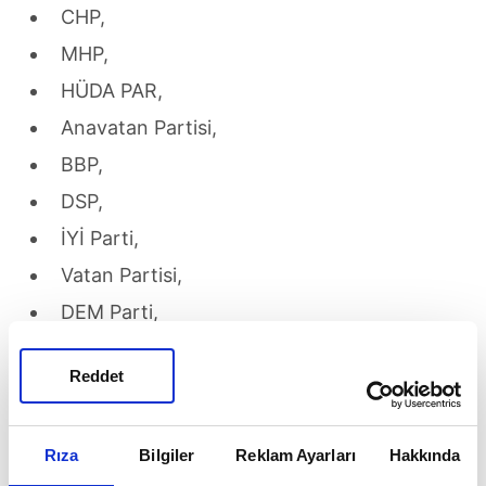
CHP,
MHP,
HÜDA PAR,
Anavatan Partisi,
BBP,
DSP,
İYİ Parti,
Vatan Partisi,
DEM Parti,
Doğru Yol Partisi,
Reddet
Saadet Partisi,
Yeniden Refah Partisi,
Rıza
Bilgiler
Reklam Ayarları
Hakkında
Gelecek Partisi,