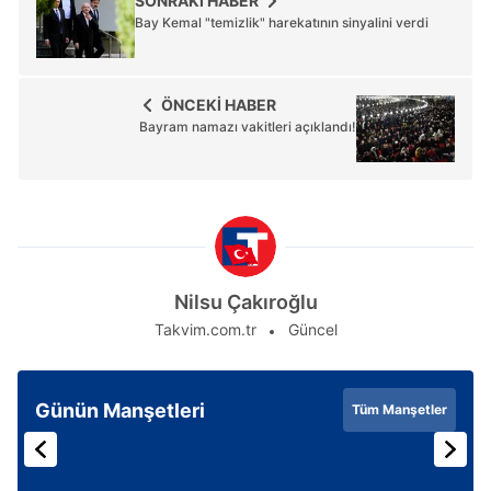
SONRAKİ HABER
Bay Kemal "temizlik" harekatının sinyalini verdi
ÖNCEKİ HABER
Bayram namazı vakitleri açıklandı!
Nilsu Çakıroğlu
Takvim.com.tr
Güncel
Günün Manşetleri
Tüm Manşetler