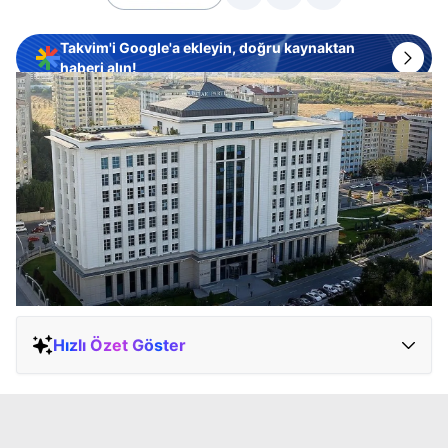
Takvim'i Google'a ekleyin, doğru kaynaktan
haberi alın!
Hızlı Özet Göster