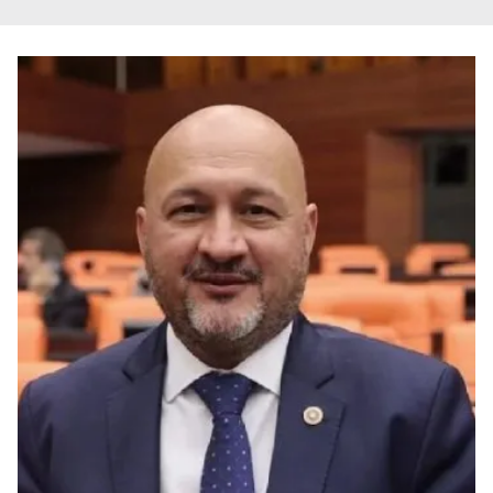
Sizlere daha iyi bir hizmet sunabilmek için İnternet
Sitemizde kendimize ve üçüncü kişilere ait çerezler
kullanılmaktadır. Bu çerezler vasıtasıyla çeşitli kişisel
verileriniz işlenmekte olup gerekli olan çerezler bilgi
toplumu hizmetlerinin sunulması amacıyla
kullanılmaktadır. Diğer çerezler, sitemizin daha işlevsel
kılınması ve kişiselleştirilmesi ve sizlere yönelik
reklam/pazarlama faaliyetlerinin yapılması, amaçlarıyla
sınırlı olarak açık rızanız dahilinde kullanılacaktır.
Çerezlere ilişkin tercihlerinizi aşağıda yer alan panel
vasıtasıyla belirleyebilirsiniz. Çerezlere ilişkin detaylı bilgi
için Ayarlar butonuna tıklayabilir,
Çerez Bilgilendirme
Metnimizi
ziyaret edebilirsiniz.
6698 sayılı Kişisel Verilerin Korunması Kanunu uyarınca
hazırlanmış Aydınlatma Metnimizi okumak ve sitemizde
ilgili mevzuata uygun olarak kullanılan çerezlerle ilgili bilgi