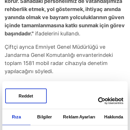
korur. Sahadaki personelimiz de vatandaşımıza
rehberlik etmek, yol göstermek, ihtiyaç anında
yanında olmak ve bayram yolculuklarının güven
içinde tamamlanmasına katkı sunmak için görev
başındadır."
ifadelerini kullandı.
Çiftçi ayrıca Emniyet Genel Müdürlüğü ve
Jandarma Genel Komutanlığı envanterindeki
toplam 1581 mobil radar cihazıyla denetim
yapılacağını söyledi.
KURAL İHLALLERİNE YAKIN TAKİP
Reddet
Kent içlerinde özellikle "makas atma", hatalı şerit
değiştirme, kırmızı ışık ihlali, takip mesafesine
uymama ve seyir halindeyken cep telefonu
Rıza
Bilgiler
Reklam Ayarları
Hakkında
kullanımı gibi ihlallerin KGYS kameralarıyla takip