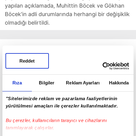
yapılan açıklamada, Muhittin Böcek ve Gökhan
Böcek'in adli durumlarında herhangi bir değişiklik
olmadığı belirtildi.
İki ismin de tutukluluk hallerinin hukuki süreç
çerçevesinde aynen devam ettiği vurgulanırken,
Reddet
vatandaşların bu tarz spekülatif haberlere itibar
etmemesi istendi.
Rıza
Bilgiler
Reklam Ayarları
Hakkında
YALAN HABER YAPANLARA YASAL İŞLEM
"Sitelerimizde reklam ve pazarlama faaliyetlerinin
Resmi açıklamada, gerçeğe aykırı ve asılsız
yürütülmesi amaçları ile çerezler kullanılmaktadır.
haberleri üreten, kasıtlı olarak yayan kişiler ile
yayın organları hakkında yasal işlem başlatılacağı
Bu çerezler, kullanıcıların tarayıcı ve cihazlarını
hususu kamuoyuna saygıyla duyuruldu.
tanımlayarak çalışırlar.