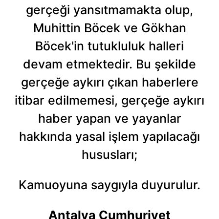
kullanılmaktadır. Diğer çerezler, sitemizin daha işlevsel
gerçeği yansıtmamakta olup,
kılınması ve kişiselleştirilmesi ve sizlere yönelik
Muhittin Böcek ve Gökhan
reklam/pazarlama faaliyetlerinin yapılması, amaçlarıyla
sınırlı olarak açık rızanız dahilinde kullanılacaktır.
Böcek'in tutukluluk halleri
Çerezlere ilişkin tercihlerinizi aşağıda yer alan panel
devam etmektedir. Bu şekilde
vasıtasıyla belirleyebilirsiniz. Çerezlere ilişkin detaylı bilgi
gerçeğe aykırı çıkan haberlere
için Ayarlar butonuna tıklayabilir,
Çerez Bilgilendirme
Metnimizi
ziyaret edebilirsiniz.
itibar edilmemesi, gerçeğe aykırı
haber yapan ve yayanlar
6698 sayılı Kişisel Verilerin Korunması Kanunu uyarınca
hazırlanmış Aydınlatma Metnimizi okumak ve sitemizde
hakkında yasal işlem yapılacağı
ilgili mevzuata uygun olarak kullanılan çerezlerle ilgili bilgi
hususları;
almak için lütfen
tıklayınız
.
Kamuoyuna saygıyla duyurulur.
Antalya Cumhuriyet