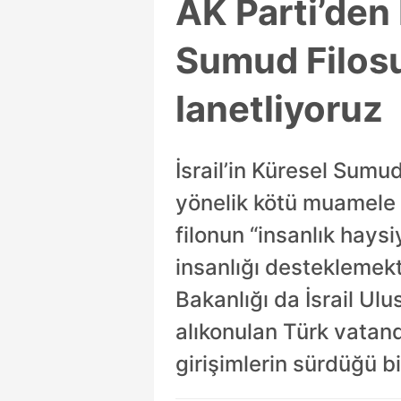
AK Parti’den
Sumud Filosu 
lanetliyoruz
İsrail’in Küresel Sumu
yönelik kötü muamele 
filonun “insanlık hays
insanlığı desteklemekt
Bakanlığı da İsrail Ul
alıkonulan Türk vatanda
girişimlerin sürdüğü bil