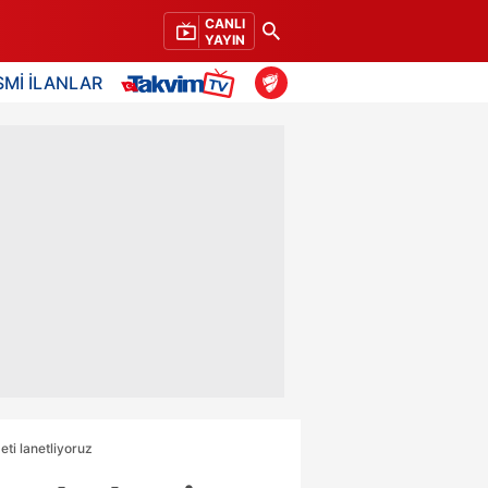
CANLI
YAYIN
SMİ İLANLAR
eti lanetliyoruz