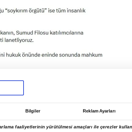
 müdahalesine sert tepki (Fotoğraflar sosyal
)
Bilgiler
Reklam Ayarları
İNSANLIĞA DESTEK
rlama faaliyetlerinin yürütülmesi amaçları ile çerezler kullan