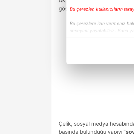
AK Parti Sözcüsü Ömer Çelik,
göstererek filonun "insanlık hay
Bu çerezler, kullanıcıların tara
Bu çerezlere izin vermeniz halin
deneyimi yaşatabiliriz. Bunu y
içerikleri sunabilmek adına el
noktasında tek gelir kalemimiz 
Her halükârda, kullanıcılar, bu 
Sizlere daha iyi bir hizmet sun
çerezler vasıtasıyla çeşitli kiş
amacıyla kullanılmaktadır. Diğer
reklam/pazarlama faaliyetlerinin
Çerezlere ilişkin tercihlerinizi 
butonuna tıklayabilir,
Çerez Bi
Çelik, sosyal medya hesabınd
6698 sayılı Kişisel Verilerin 
başında bulunduğu yapıyı
"soy