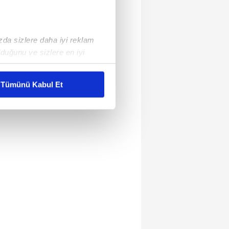
ızda sizlere daha iyi reklam
duğunu ve sizlere en iyi
liyetlerimizi karşılamak
Tümünü Kabul Et
ar gösterilmeyecektir."
çerezler kullanılmaktadır. Bu
u hizmetlerinin sunulması
i ve sizlere yönelik
nılacaktır.
kin detaylı bilgi için Ayarlar
ak ve sitemizde ilgili