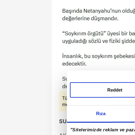
Reddet
Türkiye'den İsrail’in Sumud Filosu
medya paylaşımı ekran görüntüsü
Rıza
SUMUD FİLOSU'NA DESTEK 
"Sitelerimizde reklam ve paza