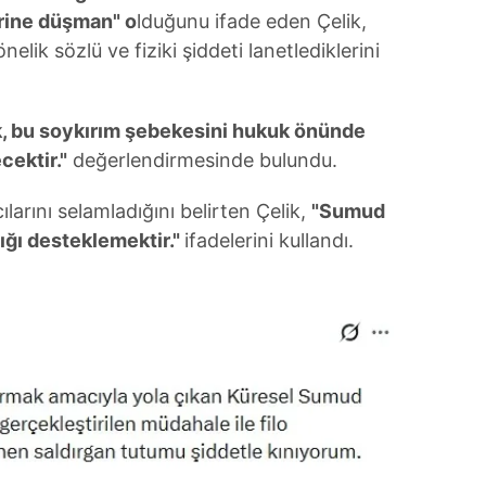
 çerezlerle ilgili bilgi almak için lütfen
tıklayınız
.
erine düşman" o
lduğunu ifade eden Çelik,
elik sözlü ve fiziki şiddeti lanetlediklerini
k, bu soykırım şebekesini hukuk önünde
ektir."
değerlendirmesinde bulundu.
larını selamladığını belirten Çelik,
"Sumud
ığı desteklemektir."
ifadelerini kullandı.