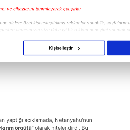
 Sumud Filosu'na yönelik tutuma tepki
siyetini temsil ettiğini" belirtti.
yıcı ve cihazlarını tanımlayarak çalışırlar.
de sizlere özel kişiselleştirilmiş reklamlar sunabilir, sayfalarım
aparken amacımızın size daha iyi bir reklam deneyimi sunmak ol
imizden gelen çabayı gösterdiğimizi ve bu noktada, reklamların ma
olduğunu sizlere hatırlatmak isteriz.
Kişiselleştir
çerezlere izin vermedikleri takdirde, kullanıcılara hedefli reklaml
abilmek için İnternet Sitemizde kendimize ve üçüncü kişilere ait 
isel verileriniz işlenmekte olup gerekli olan çerezler bilgi toplum
 çerezler, sitemizin daha işlevsel kılınması ve kişiselleştirilmes
 yapılması, amaçlarıyla sınırlı olarak açık rızanız dahilinde kulla
aşağıda yer alan panel vasıtasıyla belirleyebilirsiniz. Çerezlere iliş
lgilendirme Metnimizi
ziyaret edebilirsiniz.
an yaptığı açıklamada, Netanyahu'nun
Korunması Kanunu uyarınca hazırlanmış Aydınlatma Metnimizi okum
kırım örgütü"
olarak nitelendirdi. Bu