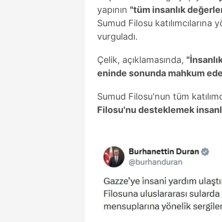
mevzuata uygun olarak kullanılan
yapının
"tüm insanlık değerl
Sumud Filosu katılımcılarına yön
vurguladı.
Çelik, açıklamasında,
"İnsanlı
eninde sonunda mahkum edec
Sumud Filosu'nun tüm katılımcı
Filosu'nu desteklemek insanl