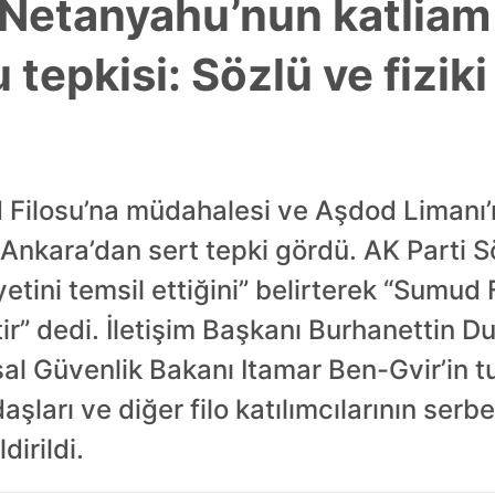
 Netanyahu’nun katlia
tepkisi: Sözlü ve fiziki
d Filosu’na müdahalesi ve Aşdod Limanı’
Ankara’dan sert tepki gördü. AK Parti 
iyetini temsil ettiğini” belirterek “Sumu
ir” dedi. İletişim Başkanı Burhanettin Du
usal Güvenlik Bakanı Itamar Ben-Gvir’in 
şları ve diğer filo katılımcılarının serbe
dirildi.