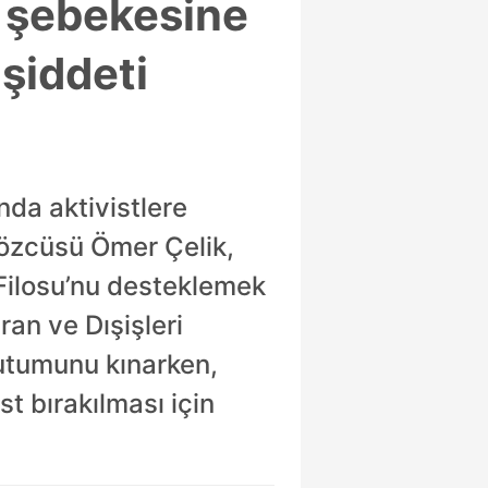
m şebekesine
 şiddeti
nda aktivistlere
Sözcüsü Ömer Çelik,
d Filosu’nu desteklemek
ran ve Dışişleri
tutumunu kınarken,
st bırakılması için