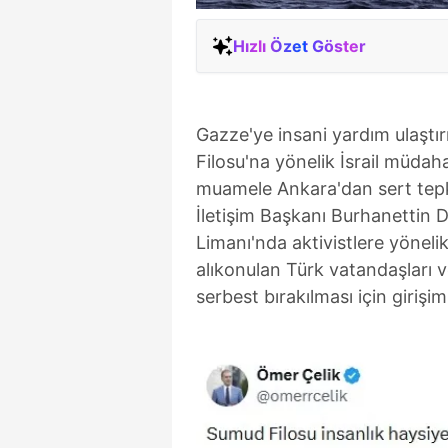
Hızlı Özet Göster
Gazze'ye insani yardım ulaştı
Filosu'na yönelik İsrail müdah
muamele Ankara'dan sert tepk
İletişim Başkanı Burhanettin Du
Limanı'nda aktivistlere yöneli
alıkonulan Türk vatandaşları ve
serbest bırakılması için girişiml