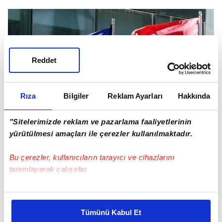
Reddet
Rıza
Bilgiler
Reklam Ayarları
Hakkında
"Sitelerimizde reklam ve pazarlama faaliyetlerinin
yürütülmesi amaçları ile çerezler kullanılmaktadır.
GÜMRÜK BİRLİĞİ VE GÜVENLİK STRATEJİLERİ
Bu çerezler, kullanıcıların tarayıcı ve cihazlarını
MESAJI
tanımlayarak çalışırlar.
Başkan Erdoğan, özellikle Avrupa'nın güvenlik
Bu çerezlere izin vermeniz halinde sizlere özel
stratejileriyle ilgili girişimlerinde Türkiye'nin yer
kişiselleştirilmiş reklamlar sunabilir, sayfalarımızda sizlere
almasının fayda sağlayacağını belirtti.
Tümünü Kabul Et
daha iyi reklam deneyimi yaşatabiliriz. Bunu yaparken