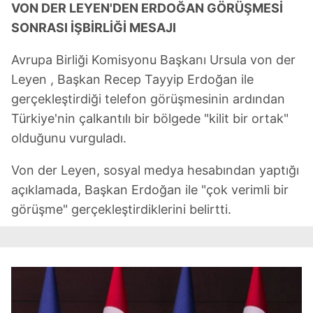
VON DER LEYEN'DEN ERDOĞAN GÖRÜŞMESİ
SONRASI İŞBİRLİĞİ MESAJI
Çerezlere ilişkin tercihlerinizi aşağıda yer alan panel
vasıtasıyla belirleyebilirsiniz. Çerezlere ilişkin detaylı bilgi
Avrupa Birliği Komisyonu Başkanı Ursula von der
için Ayarlar butonuna tıklayabilir,
Çerez Bilgilendirme
Leyen , Başkan Recep Tayyip Erdoğan ile
Metnimizi
ziyaret edebilirsiniz.
gerçekleştirdiği telefon görüşmesinin ardından
6698 sayılı Kişisel Verilerin Korunması Kanunu uyarınca
Türkiye'nin çalkantılı bir bölgede "kilit bir ortak"
hazırlanmış Aydınlatma Metnimizi okumak ve sitemizde
olduğunu vurguladı.
ilgili mevzuata uygun olarak kullanılan çerezlerle ilgili bilgi
almak için lütfen
tıklayınız
.
Von der Leyen, sosyal medya hesabından yaptığı
açıklamada, Başkan Erdoğan ile "çok verimli bir
görüşme" gerçekleştirdiklerini belirtti.