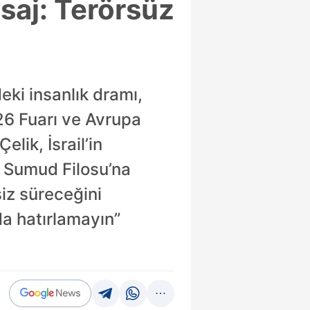
saj: Terörsüz
ki insanlık dramı,
26 Fuarı ve Avrupa
elik, İsrail’in
k Sumud Filosu’na
siz süreceğini
a hatırlamayın”