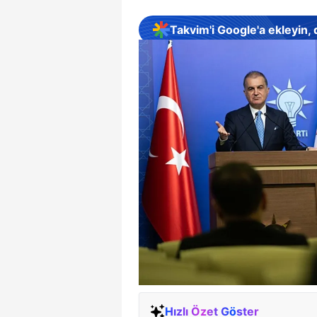
Takvim'i Google'a ekleyin,
Hızlı Özet Göster