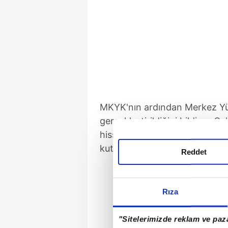
MKYK'nın ardından Merkez Yür
gerçekleştirildiğini bildiren Ç
hissedenlerin 19 Mayıs Atatür
kutladı.
Reddet
Rıza
"Sitelerimizde reklam ve paza