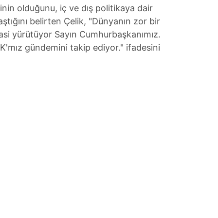
 çerezlerle ilgili bilgi almak için lütfen
tıklayınız
.
in olduğunu, iç ve dış politikaya dair
ştığını belirten Çelik, "Dünyanın zor bir
si yürütüyor Sayın Cumhurbaşkanımız.
YK'mız gündemini takip ediyor." ifadesini