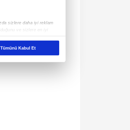
ızda sizlere daha iyi reklam
duğunu ve sizlere en iyi
liyetlerimizi karşılamak
Tümünü Kabul Et
ar gösterilmeyecektir."
çerezler kullanılmaktadır. Bu
u hizmetlerinin sunulması
i ve sizlere yönelik
nılacaktır.
kin detaylı bilgi için Ayarlar
ak ve sitemizde ilgili