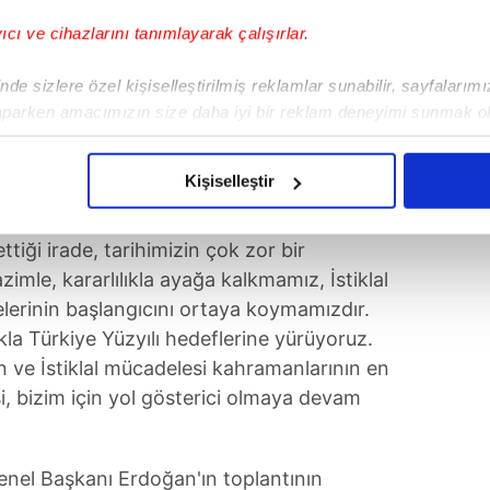
yıcı ve cihazlarını tanımlayarak çalışırlar.
de sizlere özel kişiselleştirilmiş reklamlar sunabilir, sayfalarım
aparken amacımızın size daha iyi bir reklam deneyimi sunmak ol
imizden gelen çabayı gösterdiğimizi ve bu noktada, reklamların ma
olduğunu sizlere hatırlatmak isteriz.
Kişiselleştir
çerezlere izin vermedikleri takdirde, kullanıcılara hedefli reklaml
ettiği irade, tarihimizin çok zor bir
abilmek için İnternet Sitemizde kendimize ve üçüncü kişilere ait 
imle, kararlılıkla ayağa kalkmamız, İstiklal
isel verileriniz işlenmekte olup gerekli olan çerezler bilgi toplum
erinin başlangıcını ortaya koymamızdır.
 çerezler, sitemizin daha işlevsel kılınması ve kişiselleştirilmes
kla Türkiye Yüzyılı hedeflerine yürüyoruz.
 yapılması, amaçlarıyla sınırlı olarak açık rızanız dahilinde kulla
 ve İstiklal mücadelesi kahramanlarının en
, bizim için yol gösterici olmaya devam
aşağıda yer alan panel vasıtasıyla belirleyebilirsiniz. Çerezlere iliş
lgilendirme Metnimizi
ziyaret edebilirsiniz.
nel Başkanı Erdoğan'ın toplantının
Korunması Kanunu uyarınca hazırlanmış Aydınlatma Metnimizi okum