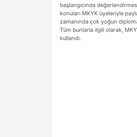
mevzuata uygun olarak kullanılan
başlangıcında değerlendirmesin
konuları MKYK üyeleriyle payla
zamanında çok yoğun diploma
Tüm bunlarla ilgili olarak, MK
kullandı.