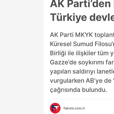
AK Parti’den
Türkiye devle
AK Parti MKYK toplant
Küresel Sumud Filosu’
Birliği ile ilişkiler tü
Gazze’de soykırımı fa
yapılan saldırıyı lanet
vurgularken AB’ye de 
çağrısında bulundu.
Takvim.com.tr