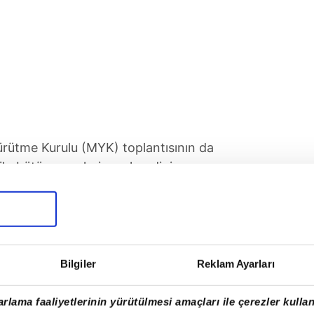
ütme Kurulu (MYK) toplantısının da
elik, bütün gençlerin ve kendini genç
k'ü Anma, Gençlik ve Spor Bayramı'nı
Bilgiler
Reklam Ayarları
rlama faaliyetlerinin yürütülmesi amaçları ile çerezler kullan