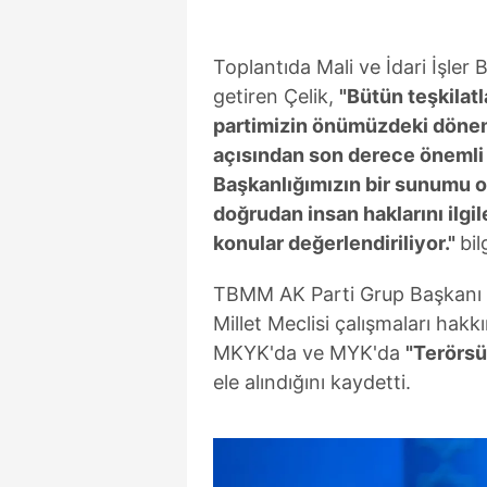
Toplantıda Mali ve İdari İşler
getiren Çelik,
"Bütün teşkilatl
partimizin önümüzdeki dönem
açısından son derece önemli b
Başkanlığımızın bir sunumu olu
doğrudan insan haklarını ilgil
konular değerlendiriliyor."
bil
TBMM AK Parti Grup Başkanı v
Millet Meclisi çalışmaları hakk
MKYK'da ve MYK'da
"Terörsü
ele alındığını kaydetti.