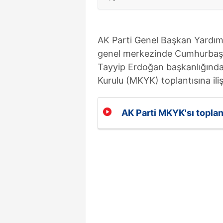
AK Parti Genel Başkan Yardımc
genel merkezinde Cumhurbaşk
Tayyip Erdoğan başkanlığında
Kurulu (MKYK) toplantısına ili
AK Parti MKYK'sı toplan
dijital insan hakları vu