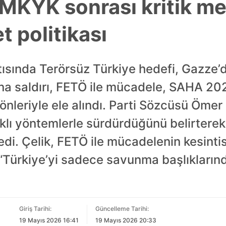
 MKYK sonrası kritik me
t politikası
ısında Terörsüz Türkiye hedefi, Gazze’de
na saldırı, FETÖ ile mücadele, SAHA 20
m yönleriyle ele alındı. Parti Sözcüsü Ömer Ç
rklı yöntemlerle sürdürdüğünü belirtere
ledi. Çelik, FETÖ ile mücadelenin kesinti
“Türkiye’yi sadece savunma başlıklarınd
Giriş Tarihi:
Güncelleme Tarihi:
19 Mayıs 2026 16:41
19 Mayıs 2026 20:33