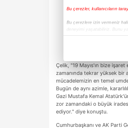
Bu çerezler, kullanıcıların tara
Bu çerezlere izin vermeniz halin
deneyimi yaşatabiliriz. Bunu y
içerikleri sunabilmek adına el
noktasında tek gelir kalemimiz 
Her halükârda, kullanıcılar, bu 
Çelik, "19 Mayıs'ın bize işaret 
Sizlere daha iyi bir hizmet sun
zamanında tekrar yüksek bir az
çerezler vasıtasıyla çeşitli kiş
mücadelemizin en temel umdel
amacıyla kullanılmaktadır. Diğer
Bugün de aynı azimle, kararlılı
reklam/pazarlama faaliyetlerinin
Gazi Mustafa Kemal Atatürk'ün
zor zamandaki o büyük iradesi
Çerezlere ilişkin tercihlerinizi 
ediyor." diye konuştu.
butonuna tıklayabilir,
Çerez Bi
Cumhurbaşkanı ve AK Parti Ge
6698 sayılı Kişisel Verilerin 