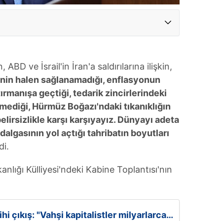
D ve İsrail'in İran'a saldırılarına ilişkin,
enin halen sağlanamadığı, enflasyonun
rmanışa geçtiği, tedarik zincirlerindeki
emediği, Hürmüz Boğazı'ndaki tıkanıklığın
elirsizlikle karşı karşıyayız. Dünyayı adeta
dalgasının yol açtığı tahribatın boyutları
i.
ığı Külliyesi'ndeki Kabine Toplantısı'nın
i çıkış: "Vahşi kapitalistler milyarlarca