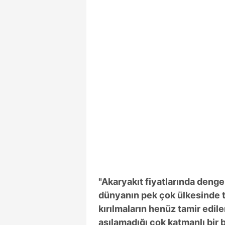
"Akaryakıt fiyatlarında deng
dünyanın pek çok ülkesinde tı
kırılmaların henüz tamir edil
aşılamadığı çok katmanlı bir be