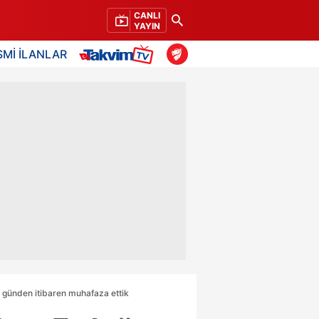
CANLI
YAYIN
SMİ İLANLAR
lk günden itibaren muhafaza ettik