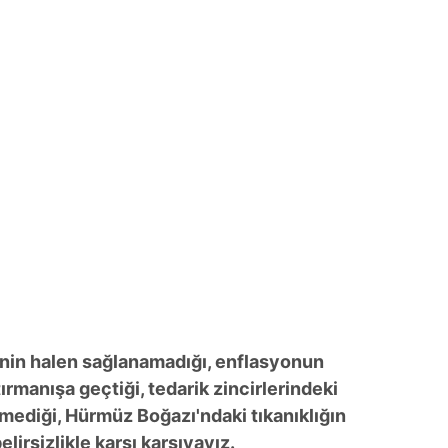
enin halen sağlanamadığı, enflasyonun
rmanışa geçtiği, tedarik zincirlerindeki
emediği, Hürmüz Boğazı'ndaki tıkanıklığın
lirsizlikle karşı karşıyayız.