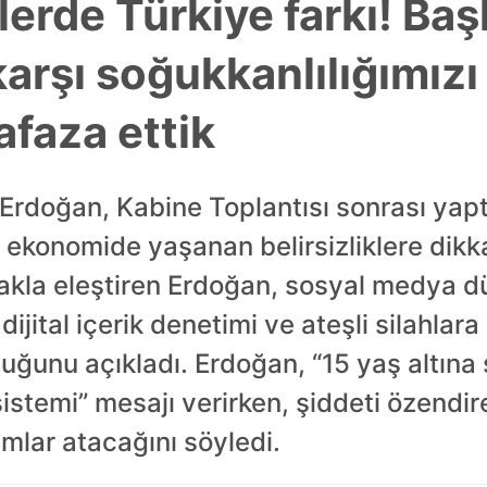
lerde Türkiye farkı! Ba
arşı soğukkanlılığımızı
afaza ettik
rdoğan, Kabine Toplantısı sonrası yapt
 ekonomide yaşanan belirsizliklere dikka
apmakla eleştiren Erdoğan, sosyal medya
ijital içerik denetimi ve ateşli silahlara
duğunu açıkladı. Erdoğan, “15 yaş altına 
istemi” mesajı verirken, şiddeti özendir
mlar atacağını söyledi.