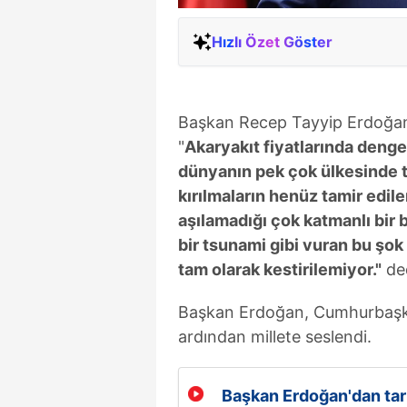
Hızlı Özet Göster
Başkan Recep Tayyip Erdoğan, AB
"
Akaryakıt fiyatlarında deng
dünyanın pek çok ülkesinde tı
kırılmaların henüz tamir edil
aşılamadığı çok katmanlı bir b
bir tsunami gibi vuran bu şok 
tam olarak kestirilemiyor."
ded
Başkan Erdoğan, Cumhurbaşkanl
ardından millete seslendi.
Başkan Erdoğan'dan tarih