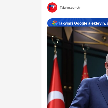
Takvim.com.tr
Takvim'i Google'a ekleyin,