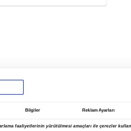
ediyor"
Bilgiler
Reklam Ayarları
bir asayiş olayına müdahale ederken şehit
rlama faaliyetlerinin yürütülmesi amaçları ile çerezler kullan
Tütüncüler ve Emrah Koç'a Allah'tan rahmet