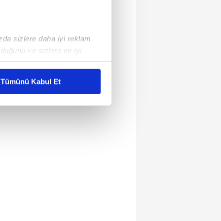
ızda sizlere daha iyi reklam
duğunu ve sizlere en iyi
liyetlerimizi karşılamak
Tümünü Kabul Et
ar gösterilmeyecektir."
çerezler kullanılmaktadır. Bu
u hizmetlerinin sunulması
i ve sizlere yönelik
nılacaktır.
kin detaylı bilgi için Ayarlar
ak ve sitemizde ilgili