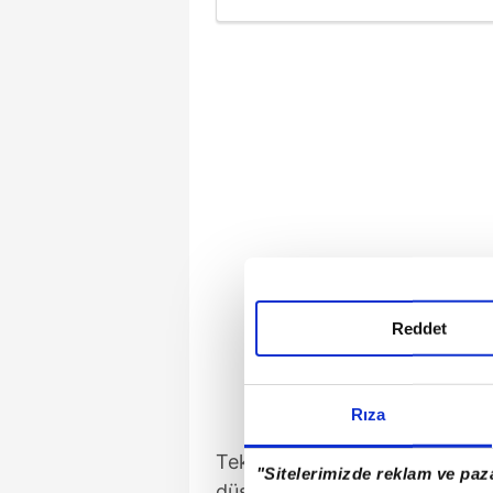
insanın lokmasını gasp 
Reddet
Rıza
Tekirdağ'ın Çorlu ilçesindeki 
"Sitelerimizde reklam ve paza
düşen polis memurları Erkan 