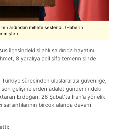
 çerezlerle ilgili bilgi almak için lütfen
tıklayınız
.
'nın ardından millete seslendi. (Haberin
nmıştır.)
 ilçesindeki silahlı saldırıda hayatını
hmet, 8 yaralıya acil şifa temennisinde
 Türkiye sürecinden uluslararası güvenliğe,
ki son gelişmelerden adalet gündemindeki
aktaran Erdoğan, 28 Şubat'ta İran'a yönelik
tçı sarsıntılarının birçok alanda devam
tti: