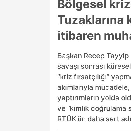
Bölgesel kriz
Tuzaklarına k
itibaren muh
Başkan Recep Tayyip E
savaşı sonrası küresel
“kriz fırsatçılığı” y
akımlarıyla mücadele, d
yaptırımların yolda ol
ve “kimlik doğrulama s
RTÜK’ün daha sert adı