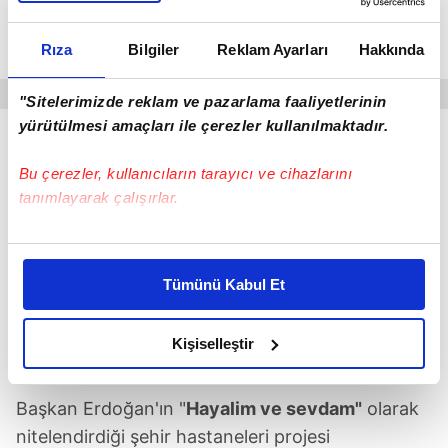
Kazakistan Milli Müzesi'nin inşası da Türk firma
Rıza
Bilgiler
Reklam Ayarları
Hakkında
tarafından yapılıyor.
"Sitelerimizde reklam ve pazarlama faaliyetlerinin
yürütülmesi amaçları ile çerezler kullanılmaktadır.
Bu çerezler, kullanıcıların tarayıcı ve cihazlarını
tanımlayarak çalışırlar.
Bu çerezlere izin vermeniz halinde sizlere özel
kişiselleştirilmiş reklamlar sunabilir, sayfalarımızda sizlere
Tümünü Kabul Et
daha iyi reklam deneyimi yaşatabiliriz. Bunu yaparken
amacımızın size daha iyi bir reklam deneyimi sunmak
olduğunu ve sizlere en iyi içerikleri sunabilmek adına
Kişiselleştir
elimizden gelen çabayı gösterdiğimizi ve bu noktada,
reklamların maliyetlerimizi karşılamak noktasında tek gelir
Başkan Erdoğan'ın "
Hayalim ve sevdam"
olarak
kalemimiz olduğunu sizlere hatırlatmak isteriz.
nitelendirdiği şehir hastaneleri projesi