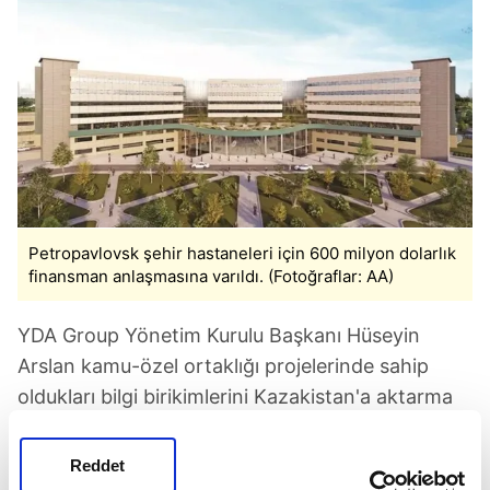
Petropavlovsk şehir hastaneleri için 600 milyon dolarlık
finansman anlaşmasına varıldı. (Fotoğraflar: AA)
YDA Group Yönetim Kurulu Başkanı Hüseyin
Arslan kamu-özel ortaklığı projelerinde sahip
oldukları bilgi birikimlerini Kazakistan'a aktarma
fırsatı bulduklarını söyledi. Almatı Finans
Merkezi'nde Bank Turan Alem ve
Reddet
Kazkommertsbank Genel Merkez binaları ile