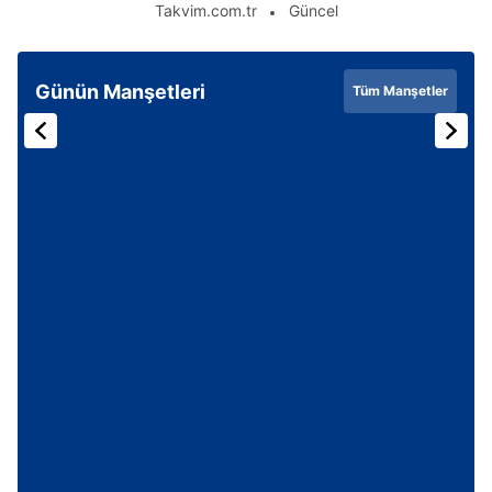
Takvim.com.tr
Güncel
6698 sayılı Kişisel Verilerin Korunması Kanunu uyarınca
hazırlanmış Aydınlatma Metnimizi okumak ve sitemizde
ilgili mevzuata uygun olarak kullanılan çerezlerle ilgili bilgi
Günün Manşetleri
Tüm Manşetler
almak için lütfen
tıklayınız
.