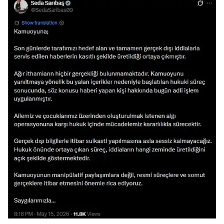
Çerezlere ilişkin tercihlerinizi aşağıda yer alan panel
vasıtasıyla belirleyebilirsiniz. Çerezlere ilişkin detaylı bilgi
için Ayarlar butonuna tıklayabilir,
Çerez Bilgilendirme
Metnimizi
ziyaret edebilirsiniz.
6698 sayılı Kişisel Verilerin Korunması Kanunu uyarınca
hazırlanmış Aydınlatma Metnimizi okumak ve sitemizde
ilgili mevzuata uygun olarak kullanılan çerezlerle ilgili bilgi
almak için lütfen
tıklayınız
.