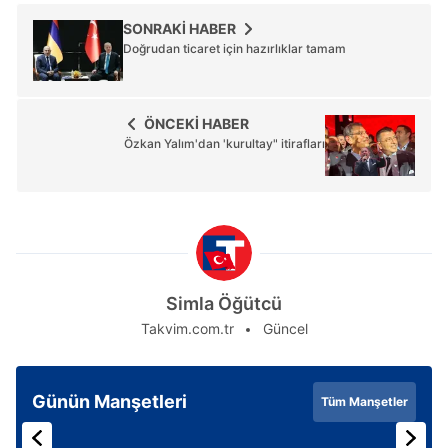
ilgili mevzuata uygun olarak kullanılan çerezlerle ilgili bilgi
SONRAKİ HABER
almak için lütfen
tıklayınız
.
Doğrudan ticaret için hazırlıklar tamam
ÖNCEKİ HABER
Özkan Yalım'dan 'kurultay" itirafları
Simla Öğütcü
Takvim.com.tr
Güncel
Günün Manşetleri
Tüm Manşetler