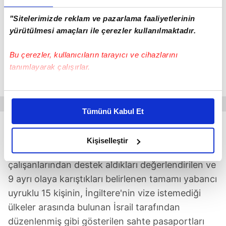
"Sitelerimizde reklam ve pazarlama faaliyetlerinin
yürütülmesi amaçları ile çerezler kullanılmaktadır.
Bu çerezler, kullanıcıların tarayıcı ve cihazlarını
Düzenlenen eş zamanlı operasyonda olaya karışan 8
tanımlayarak çalışırlar.
şüpheli gözaltına alındı.(Haberde yer alan fotoğraf AA'ya
aittir.)
Bu çerezlere izin vermeniz halinde sizlere özel
kişiselleştirilmiş reklamlar sunabilir, sayfalarımızda sizlere
Tümünü Kabul Et
daha iyi reklam deneyimi yaşatabiliriz. Bunu yaparken
8 ŞÜPHELİ GÖZALTINA ALINDI
amacımızın size daha iyi bir reklam deneyimi sunmak
olduğunu ve sizlere en iyi içerikleri sunabilmek adına
Kişiselleştir
Analizler sonucunda ekipler, havayolu
elimizden gelen çabayı gösterdiğimizi ve bu noktada,
çalışanlarından destek aldıkları değerlendirilen ve
reklamların maliyetlerimizi karşılamak noktasında tek gelir
kalemimiz olduğunu sizlere hatırlatmak isteriz.
9 ayrı olaya karıştıkları belirlenen tamamı yabancı
uyruklu 15 kişinin, İngiltere'nin vize istemediği
Her halükârda, kullanıcılar, bu çerezlere izin vermedikleri
ülkeler arasında bulunan İsrail tarafından
takdirde, kullanıcılara hedefli reklamlar
düzenlenmiş gibi gösterilen sahte pasaportları
gösterilmeyecektir."