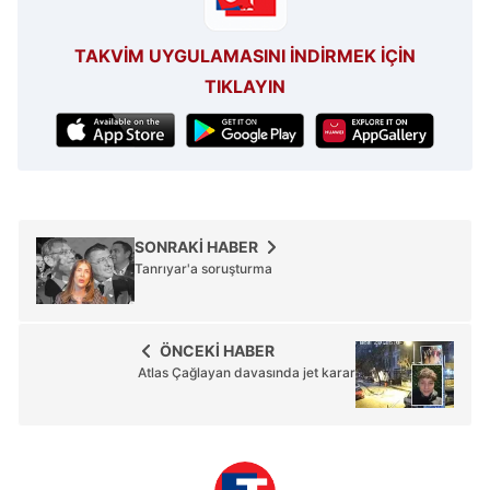
Metnimizi
ziyaret edebilirsiniz.
TAKVİM UYGULAMASINI İNDİRMEK İÇİN
6698 sayılı Kişisel Verilerin Korunması Kanunu uyarınca
TIKLAYIN
hazırlanmış Aydınlatma Metnimizi okumak ve sitemizde
ilgili mevzuata uygun olarak kullanılan çerezlerle ilgili bilgi
almak için lütfen
tıklayınız
.
SONRAKİ HABER
Tanrıyar'a soruşturma
ÖNCEKİ HABER
Atlas Çağlayan davasında jet karar