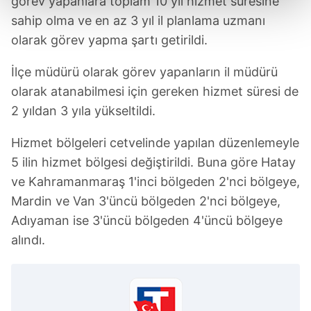
görev yapanlara toplam 10 yıl hizmet süresine
sahip olma ve en az 3 yıl il planlama uzmanı
Her halükârda, kullanıcılar, bu çerezlere izin vermedikleri
olarak görev yapma şartı getirildi.
takdirde, kullanıcılara hedefli reklamlar
gösterilmeyecektir."
İlçe müdürü olarak görev yapanların il müdürü
olarak atanabilmesi için gereken hizmet süresi de
Sizlere daha iyi bir hizmet sunabilmek için İnternet
2 yıldan 3 yıla yükseltildi.
Sitemizde kendimize ve üçüncü kişilere ait çerezler
kullanılmaktadır. Bu çerezler vasıtasıyla çeşitli kişisel
Hizmet bölgeleri cetvelinde yapılan düzenlemeyle
verileriniz işlenmekte olup gerekli olan çerezler bilgi
5 ilin hizmet bölgesi değiştirildi. Buna göre Hatay
toplumu hizmetlerinin sunulması amacıyla
ve Kahramanmaraş 1'inci bölgeden 2'nci bölgeye,
kullanılmaktadır. Diğer çerezler, sitemizin daha işlevsel
kılınması ve kişiselleştirilmesi ve sizlere yönelik
Mardin ve Van 3'üncü bölgeden 2'nci bölgeye,
reklam/pazarlama faaliyetlerinin yapılması, amaçlarıyla
Adıyaman ise 3'üncü bölgeden 4'üncü bölgeye
sınırlı olarak açık rızanız dahilinde kullanılacaktır.
alındı.
Çerezlere ilişkin tercihlerinizi aşağıda yer alan panel
vasıtasıyla belirleyebilirsiniz. Çerezlere ilişkin detaylı bilgi
için Ayarlar butonuna tıklayabilir,
Çerez Bilgilendirme