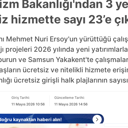
izm Bakanlığı'ndan 3 yen
z hizmette sayı 23’e çık
nı Mehmet Nuri Ersoy'un yürüttüğü çal
ajı projeleri 2026 yılında yeni yatırımlarla
burun ve Samsun Yakakent'te çalışmaları
daşların ücretsiz ve nitelikli hizmete erişi
ığı ücretsiz girişli halk plajlarının sayıs
Giriş Tarihi:
Güncelleme Tarihi:
11 Mayıs 2026 10:56
11 Mayıs 2026 14:56
 doğru kaynaktan haberi alın!