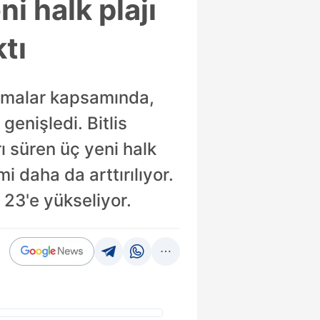
i halk plajı
tı
ışmalar kapsamında,
 genişledi. Bitlis
 süren üç yeni halk
mi daha da arttırılıyor.
ı 23'e yükseliyor.