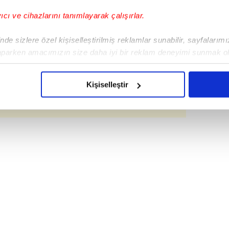
yıcı ve cihazlarını tanımlayarak çalışırlar.
de sizlere özel kişiselleştirilmiş reklamlar sunabilir, sayfalarım
aparken amacımızın size daha iyi bir reklam deneyimi sunmak ol
imizden gelen çabayı gösterdiğimizi ve bu noktada, reklamların ma
olduğunu sizlere hatırlatmak isteriz.
i Ersoy'un başlattığı ücretsiz halk plajı projesi
Kişiselleştir
oktada hizmet veriliyor.(Haberde yer alan
çerezlere izin vermedikleri takdirde, kullanıcılara hedefli reklaml
abilmek için İnternet Sitemizde kendimize ve üçüncü kişilere ait 
isel verileriniz işlenmekte olup gerekli olan çerezler bilgi toplum
 çerezler, sitemizin daha işlevsel kılınması ve kişiselleştirilmes
 yapılması, amaçlarıyla sınırlı olarak açık rızanız dahilinde kulla
aşağıda yer alan panel vasıtasıyla belirleyebilirsiniz. Çerezlere iliş
lgilendirme Metnimizi
ziyaret edebilirsiniz.
Korunması Kanunu uyarınca hazırlanmış Aydınlatma Metnimizi okum