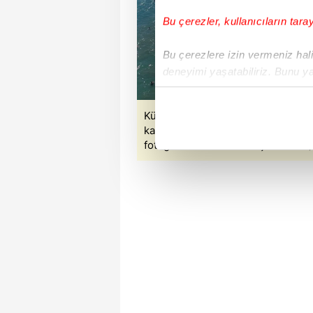
Bu çerezler, kullanıcıların tara
Bu çerezlere izin vermeniz halin
deneyimi yaşatabiliriz. Bunu y
içerikleri sunabilmek adına el
noktasında tek gelir kalemimiz 
Kültür ve Turizm Bakanı Mehmet Nur
kapsamında Türkiye genelinde 20 n
Her halükârda, kullanıcılar, bu 
fotoğraf Takvim Foto Arşiv'e aittir.)
Sizlere daha iyi bir hizmet sun
çerezler vasıtasıyla çeşitli kiş
amacıyla kullanılmaktadır. Diğer
reklam/pazarlama faaliyetlerinin
Çerezlere ilişkin tercihlerinizi 
butonuna tıklayabilir,
Çerez Bi
6698 sayılı Kişisel Verilerin 