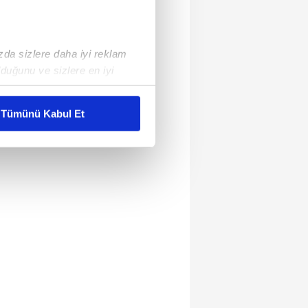
ızda sizlere daha iyi reklam
duğunu ve sizlere en iyi
liyetlerimizi karşılamak
Tümünü Kabul Et
ar gösterilmeyecektir."
çerezler kullanılmaktadır. Bu
u hizmetlerinin sunulması
i ve sizlere yönelik
nılacaktır.
kin detaylı bilgi için Ayarlar
ak ve sitemizde ilgili