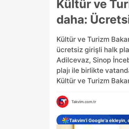
Kültür ve Tur
daha: Ücretsi
Kültür ve Turizm Baka
ücretsiz girişli halk pl
Adilcevaz, Sinop İnce
plajı ile birlikte vatan
Kültür ve Turizm Bakanl
Takvim.com.tr
Takvim'i Google'a ekleyin,