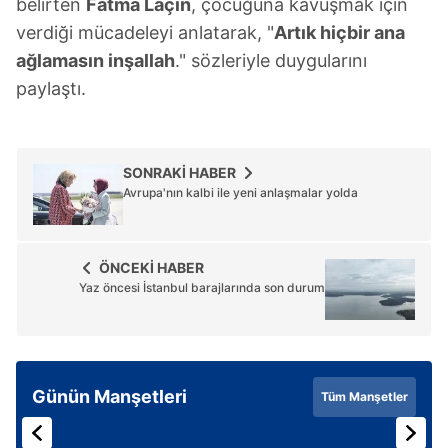
belirten
Fatma Laçin
, çocuğuna kavuşmak için
verdiği mücadeleyi anlatarak, "
Artık hiçbir ana
ağlamasın inşallah
." sözleriyle duygularını
paylaştı.
SONRAKİ HABER
Avrupa'nın kalbi ile yeni anlaşmalar yolda
ÖNCEKİ HABER
Yaz öncesi İstanbul barajlarında son durum
Günün Manşetleri
Tüm Manşetler