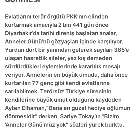
Evlatlarını terör örgütü PKK’nın elinden
kurtarmak amacıyla 2 bin 441 gün önce
Diyarbakır’da tarihi direniş başlatan analar,
Anneler Günü’nü gözyaşları içinde karşılıyor.
Yurdun dört bir yanından gelerek sayıları 385’e
ulaşan hasretlik aileler, yaz kış demeden
sürdürdükleri eylemlerinde kararlılık mesajı
veriyor. Annelerin en büyük umudu, daha önce
kurtarılan 77 genç gibi kendi evlatlarına
sarılabilmek. Terörsüz Türkiye sürecinin
kendilerine büyük umut olduğunu kaydeden
Ayten Elhaman,” Bana en güzel hediye oğlumun
dönmesidir” derken, Sariye Tokay’ın “Bizim
’Anneler Günü’müz yok” sözleri yürek burktu.