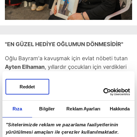
"EN GÜZEL HEDİYE OĞLUMUN DÖNMESİDİR"
Oğlu Bayram'a kavuşmak için evlat nöbeti tutan
Ayten Elhaman
, yıllardır çocukları için verdikleri
mücadeleden asla geri adım atmayacaklarını
bildirdi. Anneler olarak evlatlarına kavuşmak için
Reddet
direnişe devam edeceklerini vurgulayan Elhaman,
şu ifadeleri kullandı:
Rıza
Bilgiler
Reklam Ayarları
Hakkında
"Sitelerimizde reklam ve pazarlama faaliyetlerinin
"Anneler olarak buradayız,
yürütülmesi amaçları ile çerezler kullanılmaktadır.