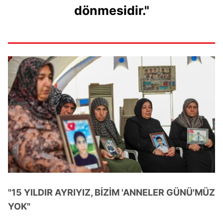
dönmesidir."
kullanılmaktadır. Bu çerezler vasıtasıyla çeşitli kişisel
verileriniz işlenmekte olup gerekli olan çerezler bilgi
toplumu hizmetlerinin sunulması amacıyla
kullanılmaktadır. Diğer çerezler, sitemizin daha işlevsel
kılınması ve kişiselleştirilmesi ve sizlere yönelik
reklam/pazarlama faaliyetlerinin yapılması, amaçlarıyla
sınırlı olarak açık rızanız dahilinde kullanılacaktır.
Çerezlere ilişkin tercihlerinizi aşağıda yer alan panel
vasıtasıyla belirleyebilirsiniz. Çerezlere ilişkin detaylı bilgi
için Ayarlar butonuna tıklayabilir,
Çerez Bilgilendirme
Metnimizi
ziyaret edebilirsiniz.
6698 sayılı Kişisel Verilerin Korunması Kanunu uyarınca
hazırlanmış Aydınlatma Metnimizi okumak ve sitemizde
ilgili mevzuata uygun olarak kullanılan çerezlerle ilgili bilgi
"15 YILDIR AYRIYIZ, BİZİM 'ANNELER GÜNÜ'MÜZ
almak için lütfen
tıklayınız
.
YOK"