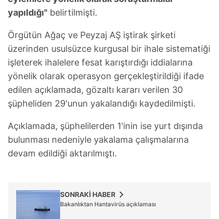
verileriniz işlenmekte olup gerekli olan çerezler bilgi
yapıldığı"
belirtilmişti.
toplumu hizmetlerinin sunulması amacıyla
kullanılmaktadır. Diğer çerezler, sitemizin daha işlevsel
Örgütün Ağaç ve Peyzaj AŞ iştirak şirketi
kılınması ve kişiselleştirilmesi ve sizlere yönelik
üzerinden usulsüzce kurgusal bir ihale sistematiği
reklam/pazarlama faaliyetlerinin yapılması, amaçlarıyla
sınırlı olarak açık rızanız dahilinde kullanılacaktır.
işleterek ihalelere fesat karıştırdığı iddialarına
yönelik olarak operasyon gerçekleştirildiği ifade
Çerezlere ilişkin tercihlerinizi aşağıda yer alan panel
edilen açıklamada, gözaltı kararı verilen 30
vasıtasıyla belirleyebilirsiniz. Çerezlere ilişkin detaylı bilgi
şüpheliden 29'unun yakalandığı kaydedilmişti.
için Ayarlar butonuna tıklayabilir,
Çerez Bilgilendirme
Metnimizi
ziyaret edebilirsiniz.
Açıklamada, şüphelilerden 1'inin ise yurt dışında
bulunması nedeniyle yakalama çalışmalarına
6698 sayılı Kişisel Verilerin Korunması Kanunu uyarınca
devam edildiği aktarılmıştı.
hazırlanmış Aydınlatma Metnimizi okumak ve sitemizde
ilgili mevzuata uygun olarak kullanılan çerezlerle ilgili bilgi
almak için lütfen
tıklayınız
.
SONRAKİ HABER
Bakanlıktan Hantavirüs açıklaması