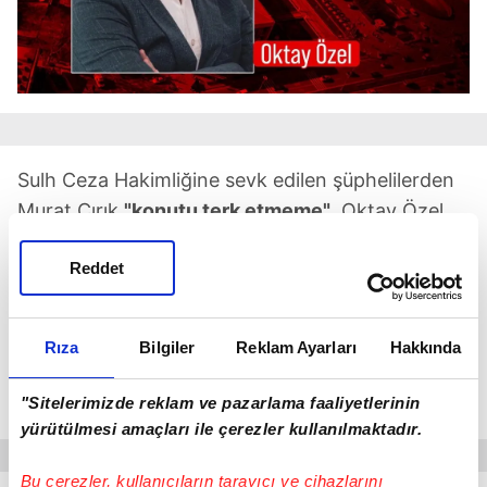
Sulh Ceza Hakimliğine sevk edilen şüphelilerden
Murat Cırık
"konutu terk etmeme"
, Oktay Özel,
Cezayir Aday, Ahmet Kocadağ, Ünal Aksoy ile
Reddet
Hakan Cullanmak ise
"imza"
ile
"yurt dışı çıkış
yasağı
" şeklindeki adli kontrol tedbiriyle serbest
bırakıldı.
Rıza
Bilgiler
Reklam Ayarları
Hakkında
Gözaltına alınan 22 şüphelinin ise emniyetteki
"Sitelerimizde reklam ve pazarlama faaliyetlerinin
işlemleri sürüyor.
yürütülmesi amaçları ile çerezler kullanılmaktadır.
Bu çerezler, kullanıcıların tarayıcı ve cihazlarını