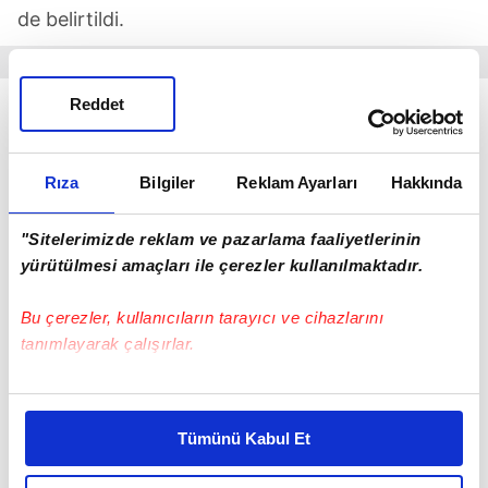
de belirtildi.
Reddet
Rıza
Bilgiler
Reklam Ayarları
Hakkında
"Sitelerimizde reklam ve pazarlama faaliyetlerinin
yürütülmesi amaçları ile çerezler kullanılmaktadır.
Bu çerezler, kullanıcıların tarayıcı ve cihazlarını
tanımlayarak çalışırlar.
Bu çerezlere izin vermeniz halinde sizlere özel
kişiselleştirilmiş reklamlar sunabilir, sayfalarımızda sizlere
Tümünü Kabul Et
daha iyi reklam deneyimi yaşatabiliriz. Bunu yaparken
NE OLMUŞTU?
amacımızın size daha iyi bir reklam deneyimi sunmak