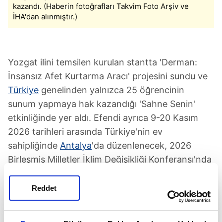
kazandı. (Haberin fotoğrafları Takvim Foto Arşiv ve
İHA'dan alınmıştır.)
Yozgat ilini temsilen kurulan stantta 'Derman:
İnsansız Afet Kurtarma Aracı' projesini sundu ve
Türkiye
genelinden yalnızca 25 öğrencinin
sunum yapmaya hak kazandığı 'Sahne Senin'
etkinliğinde yer aldı. Efendi ayrıca 9-20 Kasım
2026 tarihleri arasında Türkiye'nin ev
sahipliğinde
Antalya
'da düzenlenecek, 2026
Birleşmiş Milletler İklim Değişikliği Konferansı'nda
sunum yapmaya hak kazandı. Bu konferansa 196
ülkeden katılım bekleniyor.
Reddet