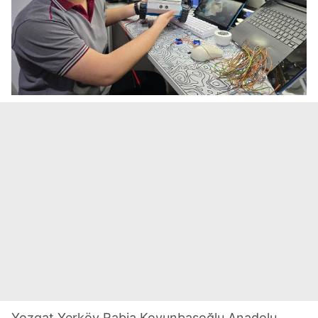
Yozgat Yerköy Rabia Koyunbaşoğlu Anadolu