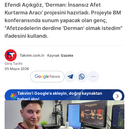
Efendi Açıkgöz, 'Derman: İnsansız Afet
Kurtarma Aracı' projesini hazırladı. Projeyle BM
konferansında sunum yapacak olan genç,
"Afetzedelerin derdine 'Derman' olmak istedim"
ifadesini kullandı.
Takvim.com.tr
Kaynak
Gazete
Giriş Tarihi:
05 Mayıs 2026
Takvim'i Google'a ekleyin, doğru kaynaktan
haberi alın!