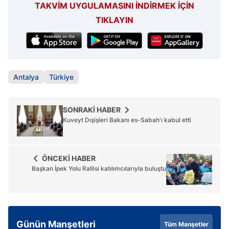
TAKVİM UYGULAMASINI İNDİRMEK İÇİN
ilgili mevzuata uygun olarak kullanılan çerezlerle ilgili bilgi
TIKLAYIN
almak için lütfen
tıklayınız
.
Antalya
Türkiye
SONRAKİ HABER
Kuveyt Dışişleri Bakanı es-Sabah'ı kabul etti
ÖNCEKİ HABER
Başkan İpek Yolu Rallisi katılımcılarıyla buluştu
Günün Manşetleri
Tüm Manşetler