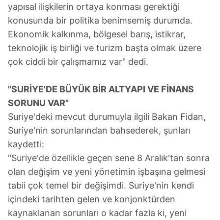
yapısal ilişkilerin ortaya konması gerektiği
reklam/pazarlama faaliyetlerinin yapılması, amaçlarıyla
konusunda bir politika benimsemiş durumda.
sınırlı olarak açık rızanız dahilinde kullanılacaktır.
Ekonomik kalkınma, bölgesel barış, istikrar,
Çerezlere ilişkin tercihlerinizi aşağıda yer alan panel
teknolojik iş birliği ve turizm başta olmak üzere
vasıtasıyla belirleyebilirsiniz. Çerezlere ilişkin detaylı bilgi
çok ciddi bir çalışmamız var" dedi.
için Ayarlar butonuna tıklayabilir,
Çerez Bilgilendirme
Metnimizi
ziyaret edebilirsiniz.
"SURİYE'DE BÜYÜK BİR ALTYAPI VE FİNANS
SORUNU VAR"
6698 sayılı Kişisel Verilerin Korunması Kanunu uyarınca
Suriye'deki mevcut durumuyla ilgili Bakan Fidan,
hazırlanmış Aydınlatma Metnimizi okumak ve sitemizde
ilgili mevzuata uygun olarak kullanılan çerezlerle ilgili bilgi
Suriye'nin sorunlarından bahsederek, şunları
almak için lütfen
tıklayınız
.
kaydetti:
"Suriye'de özellikle geçen sene 8 Aralık'tan sonra
olan değişim ve yeni yönetimin işbaşına gelmesi
tabii çok temel bir değişimdi. Suriye'nin kendi
içindeki tarihten gelen ve konjonktürden
kaynaklanan sorunları o kadar fazla ki, yeni