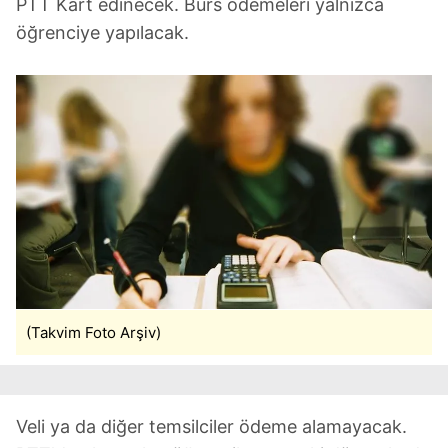
PTT Kart edinecek. Burs ödemeleri yalnızca
Metnimizi
ziyaret edebilirsiniz.
öğrenciye yapılacak.
6698 sayılı Kişisel Verilerin Korunması Kanunu uyarınca
hazırlanmış Aydınlatma Metnimizi okumak ve sitemizde
ilgili mevzuata uygun olarak kullanılan çerezlerle ilgili bilgi
almak için lütfen
tıklayınız
.
(Takvim Foto Arşiv)
Veli ya da diğer temsilciler ödeme alamayacak.