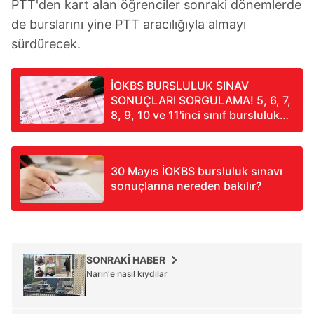
PTT'den kart alan öğrenciler sonraki dönemlerde
de burslarını yine PTT aracılığıyla almayı
sürdürecek.
İOKBS BURSLULUK SINAV
SONUÇLARI SORGULAMA! 5, 6, 7,
8, 9, 10 ve 11'inci sınıf bursluluk
sınav sonuçları açıklandı mı?
30 Mayıs İOKBS bursluluk sınavı
sonuçlarına nereden bakılır?
SONRAKİ HABER
Narin'e nasıl kıydılar